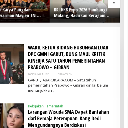
»
u Karya Pangdam
BRI KKB Expo 2026 Sambangi
BR
warman Mayjen TNI
Malang, Hadirkan Beragam
Ut
amono Jadi Ikon
Promo Kendaraan dan
B
 Competition HUT Ke-81
Pembiayaan
P
WAKIL KETUA BIDANG HUBUNGAN LUAR
DPC GMNI GARUT, BUNG MAUL KRITIK
KINERJA SATU TAHUN PEMERINTAHAN
PRABOWO – GIBRAN
Daerah
,
Garut
,
Opini
|
21 Oktober 2025
O
L
GARUT, JABARBICARA.COM – Satu tahun
E
pemerintahan Prabowo – Gibran dinilai belum
H
menunjukkan
A
D
M
I
Kebijakan Pemerintah
N
Larangan Wisuda SMA Dapat Bantahan
dari Remaja Perempuan. Kang Dedi
Mengundangnya Berdiskusi