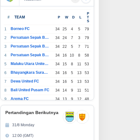
I KKB Expo Hadir di Sumatera
Cara Tarik Tunai Tanpa Kartu di
P
ara, BRI Finance Tawarkan
neobank, Lewat ATM Berlogo
#
TEAM
P
W
D
L
T
S
eragam Keuntungan
PRIMA dan Indomaret
embiayaan Kendaraan
Borneo FC
1
34
25
4
5
79
Persatuan Sepak Bola Indonesia Bandung
2
34
24
7
3
79
Persatuan Sepak Bola Indonesia Jakarta
3
34
22
5
7
71
Persatuan Sepak Bola Surabaya
4
34
16
10
8
58
Maluku Utara United FC
5
34
15
8
11
53
Bhayangkara Surabaya United
6
34
16
5
13
53
Dewa United FC
7
34
16
5
13
53
Bali United Pusam FC
8
34
14
9
11
51
Arema FC
9
34
13
9
12
48
1
Persatuan Sepak Bola Indonesia Tangerang
34
13
6
15
45
0
Pertandingan Berikutnya
1
PSIM Yogyakarta
34
11
12
11
45
1
31/8 Monday
1
Persatuan Sepakbola Indonesia Kediri
34
11
6
17
39
12:00 (GMT)
2