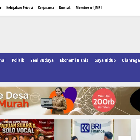
r
Kebijakan Privasi
Kerjasama
Kontak
Member of JMSI
nal
Politik
Seni Budaya
Ekonomi Bisnis
Gaya Hidup
Olahraga