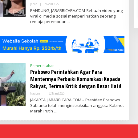
Jabar
|
27 April 2025
O
L
BANDUNG, JABARBICARA.COM-Sebuah video yang
E
viral di media sosial memperlihatkan seorang
H
remaja perempuan
A
D
M
I
N
Pemerintahan
Prabowo Perintahkan Agar Para
Menterinya Perbaiki Komunikasi Kepada
Rakyat, Terima Kritik dengan Besar Hati!
Nasional
|
22 Maret 2025
O
L
JAKARTA, JABARBICARA.COM – Presiden Prabowo
E
Subianto telah menginstruksikan anggota Kabinet
H
Merah Putih
A
D
M
I
N