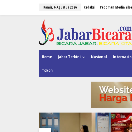
L
Kamis, 6 Agustus 2026
Redaksi
Pedoman Media Sibe
e
w
a
tutup
t
i
k
e
k
o
n
Home
Jabar Terkini
Nasional
Internasio
t
e
Tokoh
n