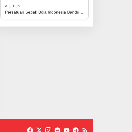
1
Perserikatan Sepak Bola Indonesia Jepara
34
9
9
16
36
AFC Cup
3
Persatuan Sepak Bola Indonesia Bandung vs Manila Digger FC
1
Madura United FC
34
9
8
17
35
4
1
Persatuan Sepakbola Makassar
34
8
10
16
34
5
1
Persis Solo
34
8
10
16
34
6
1
Semen Padang FC
34
5
5
24
20
7
1
Persatuan Sepak Bola Biak Sekitarnya
34
4
6
24
18
8