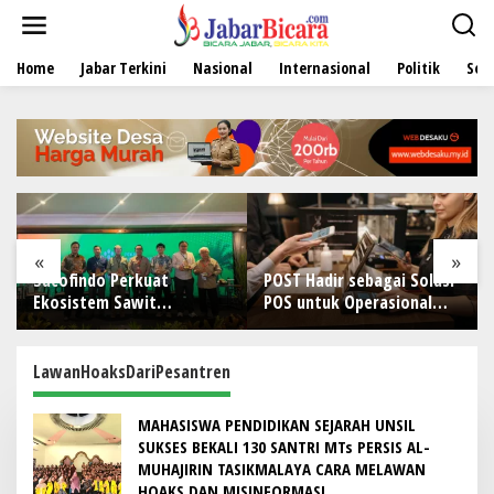
L
e
w
Home
Jabar Terkini
Nasional
Internasional
Politik
Sen
a
t
i
k
e
k
o
n
t
e
«
»
n
Sucofindo Perkuat
POST Hadir sebagai Solusi
Ekosistem Sawit
POS untuk Operasional
Berkelanjutan melalui
Restoran
Circular Economy
LawanHoaksDariPesantren
MAHASISWA PENDIDIKAN SEJARAH UNSIL
SUKSES BEKALI 130 SANTRI MTs PERSIS AL-
MUHAJIRIN TASIKMALAYA CARA MELAWAN
HOAKS DAN MISINFORMASI.