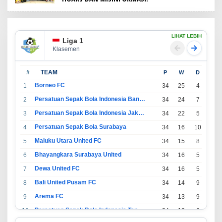
LIHAT LEBIH
Liga 1
Klasemen
#
TEAM
P
W
D
L
Borneo FC
1
34
25
4
5
Persatuan Sepak Bola Indonesia Bandung
2
34
24
7
3
Persatuan Sepak Bola Indonesia Jakarta
3
34
22
5
7
Persatuan Sepak Bola Surabaya
4
34
16
10
8
Maluku Utara United FC
5
34
15
8
11
Bhayangkara Surabaya United
6
34
16
5
13
Dewa United FC
7
34
16
5
13
Bali United Pusam FC
8
34
14
9
11
Arema FC
9
34
13
9
12
Persatuan Sepak Bola Indonesia Tangerang
10
34
13
6
15