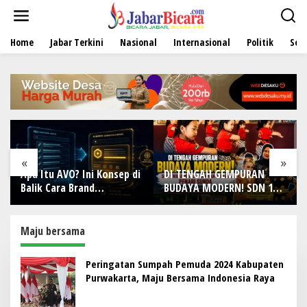
L
e
w
Home
Jabar Terkini
Nasional
Internasional
Politik
Sen
a
t
i
k
e
k
o
n
t
e
«
»
n
Apa Itu AVO? Ini Konsep di
DI TENGAH GEMPURAN
Balik Cara Brand
BUDAYA MODERN! SDN 1
Direkomendasikan AI
Wanamekar Lahirkan
Generasi Penari Sunda,
Menjaga Warisan Leluhur
Maju bersama
dari Ruang Kelas
Peringatan Sumpah Pemuda 2024 Kabupaten
Purwakarta, Maju Bersama Indonesia Raya