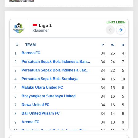
LIHAT LEBIH
Liga 1
Klasemen
#
TEAM
P
W
D
L
Borneo FC
1
34
25
4
5
Persatuan Sepak Bola Indonesia Bandung
2
34
24
7
3
Persatuan Sepak Bola Indonesia Jakarta
3
34
22
5
7
Persatuan Sepak Bola Surabaya
4
34
16
10
8
Maluku Utara United FC
5
34
15
8
11
Bhayangkara Surabaya United
6
34
16
5
13
Dewa United FC
7
34
16
5
13
Bali United Pusam FC
8
34
14
9
11
Arema FC
9
34
13
9
12
Persatuan Sepak Bola Indonesia Tangerang
10
34
13
6
15