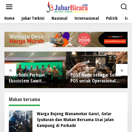
L
e
w
Home
Jabar Terkini
Nasional
Internasional
Politik
Sen
a
t
i
k
e
k
o
n
t
e
«
»
n
Sucofindo Perkuat
POST Hadir sebagai Solusi
Ekosistem Sawit
POS untuk Operasional
Berkelanjutan melalui
Restoran
Circular Economy
Makan bersama
Warga Bojong Wanamekar Garut, Gelar
Syukuran dan Makan Bersama Usai Jalan
Kampung di Perbaiki