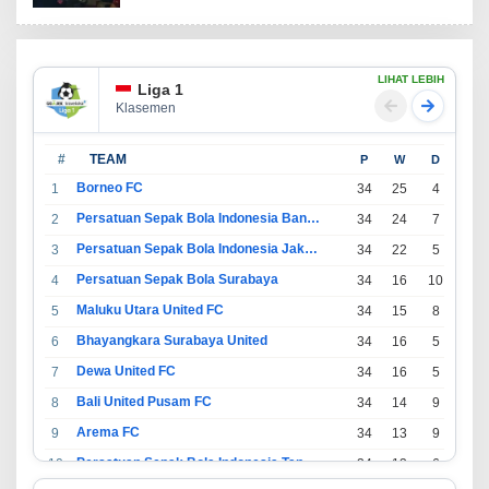
LIHAT LEBIH
Liga 1
Klasemen
#
TEAM
P
W
D
L
Borneo FC
1
34
25
4
5
Persatuan Sepak Bola Indonesia Bandung
2
34
24
7
3
Persatuan Sepak Bola Indonesia Jakarta
3
34
22
5
7
Persatuan Sepak Bola Surabaya
4
34
16
10
8
Maluku Utara United FC
5
34
15
8
11
Bhayangkara Surabaya United
6
34
16
5
13
Dewa United FC
7
34
16
5
13
Bali United Pusam FC
8
34
14
9
11
Arema FC
9
34
13
9
12
Persatuan Sepak Bola Indonesia Tangerang
10
34
13
6
15