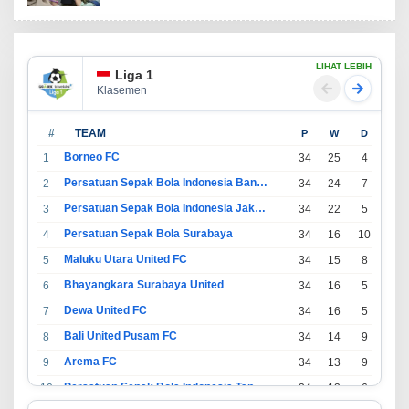
LIHAT LEBIH
Liga 1
Klasemen
#
TEAM
P
W
D
L
Borneo FC
1
34
25
4
5
Persatuan Sepak Bola Indonesia Bandung
2
34
24
7
3
Persatuan Sepak Bola Indonesia Jakarta
3
34
22
5
7
Persatuan Sepak Bola Surabaya
4
34
16
10
8
Maluku Utara United FC
5
34
15
8
11
Bhayangkara Surabaya United
6
34
16
5
13
Dewa United FC
7
34
16
5
13
Bali United Pusam FC
8
34
14
9
11
Arema FC
9
34
13
9
12
Persatuan Sepak Bola Indonesia Tangerang
10
34
13
6
15