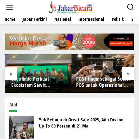
L
e
w
Home
Jabar Terkini
Nasional
Internasional
Politik
Sen
a
t
i
k
e
k
o
n
t
e
«
»
n
Sucofindo Perkuat
POST Hadir sebagai Solusi
Ekosistem Sawit
POS untuk Operasional
Berkelanjutan melalui
Restoran
Circular Economy
Mal
Yuk Belanja di Great Sale 2025, Ada Diskon
Up To 80 Persen di 21 Mal