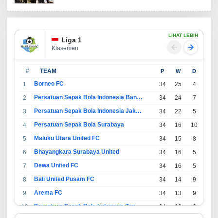
LIHAT LEBIH
Liga 1
Klasemen
#
TEAM
P
W
D
L
Borneo FC
1
34
25
4
5
Persatuan Sepak Bola Indonesia Bandung
2
34
24
7
3
Persatuan Sepak Bola Indonesia Jakarta
3
34
22
5
7
Persatuan Sepak Bola Surabaya
4
34
16
10
8
Maluku Utara United FC
5
34
15
8
11
Bhayangkara Surabaya United
6
34
16
5
13
Dewa United FC
7
34
16
5
13
Bali United Pusam FC
8
34
14
9
11
Arema FC
9
34
13
9
12
Persatuan Sepak Bola Indonesia Tangerang
10
34
13
6
15