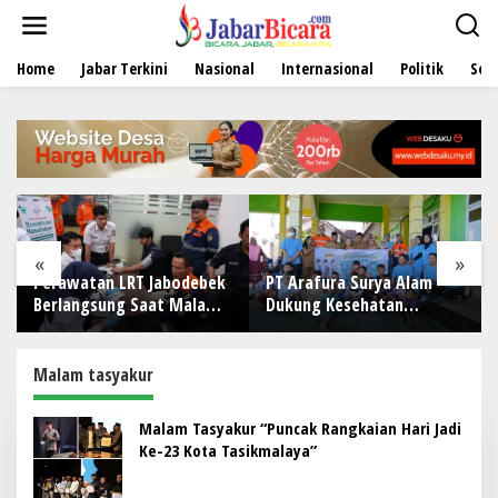
L
e
w
Home
Jabar Terkini
Nasional
Internasional
Politik
Sen
a
t
i
k
e
k
o
n
t
e
«
»
n
Perawatan LRT Jabodebek
PT Arafura Surya Alam
Berlangsung Saat Malam,
Dukung Kesehatan
Tim Kesehatan Jaga
Masyarakat Lewat
Kondisi Petugas
Khitanan Massal di
Kotabunan
Malam tasyakur
Malam Tasyakur “Puncak Rangkaian Hari Jadi
Ke-23 Kota Tasikmalaya”