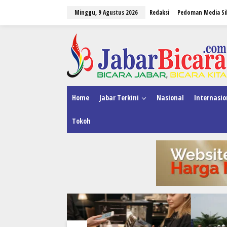
L
Minggu, 9 Agustus 2026
Redaksi
Pedoman Media Si
e
w
a
tutup
t
i
k
e
k
o
n
Home
Jabar Terkini
Nasional
Internasio
t
e
Tokoh
n