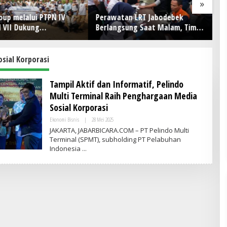
»
oup melalui PTPN IV
Perawatan LRT Jabodebek
P
l VII Dukung
Berlangsung Saat Malam, Tim
K
atan Kompetensi
Kesehatan Jaga Kondisi Petugas
Kh
r Perkebunan Lewat
an Avenza Maps di Way
sial Korporasi
Tampil Aktif dan Informatif, Pelindo
Multi Terminal Raih Penghargaan Media
Sosial Korporasi
Ekonomi Bisnis
|
28 Mei 2025
O
L
JAKARTA, JABARBICARA.COM – PT Pelindo Multi
E
Terminal (SPMT), subholding PT Pelabuhan
H
Indonesia
V
R
I
T
I
M
E
S
I
N
D
O