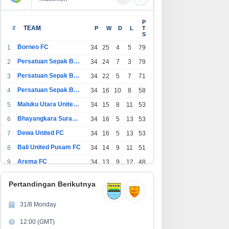
T Arafura Surya Alam Dukung
Industri Akuakultur Pakistan,
P
esehatan Masyarakat Lewat
Asia Selatan hingga Timur
#
TEAM
P
W
D
L
T
S
itanan Massal di Kotabunan
Tengah Bersiap Terapkan Solusi
Terlengkap dari Indonesia
Borneo FC
1
34
25
4
5
79
Persatuan Sepak Bola Indonesia Bandung
2
34
24
7
3
79
Persatuan Sepak Bola Indonesia Jakarta
3
34
22
5
7
71
Persatuan Sepak Bola Surabaya
4
34
16
10
8
58
Maluku Utara United FC
5
34
15
8
11
53
Bhayangkara Surabaya United
6
34
16
5
13
53
Dewa United FC
7
34
16
5
13
53
Bali United Pusam FC
8
34
14
9
11
51
Arema FC
9
34
13
9
12
48
1
Persatuan Sepak Bola Indonesia Tangerang
34
13
6
15
45
0
Pertandingan Berikutnya
1
PSIM Yogyakarta
34
11
12
11
45
1
31/8 Monday
1
Persatuan Sepakbola Indonesia Kediri
34
11
6
17
39
12:00 (GMT)
2