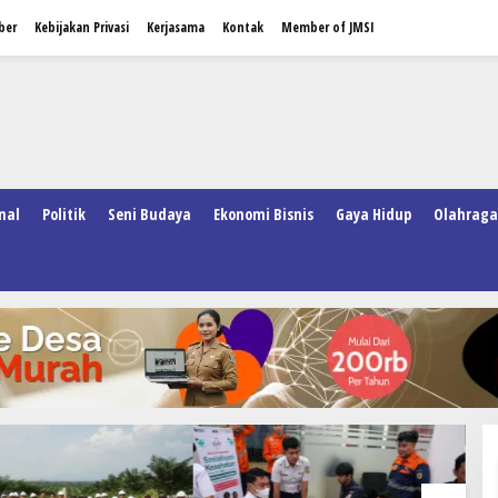
ber
Kebijakan Privasi
Kerjasama
Kontak
Member of JMSI
nal
Politik
Seni Budaya
Ekonomi Bisnis
Gaya Hidup
Olahraga