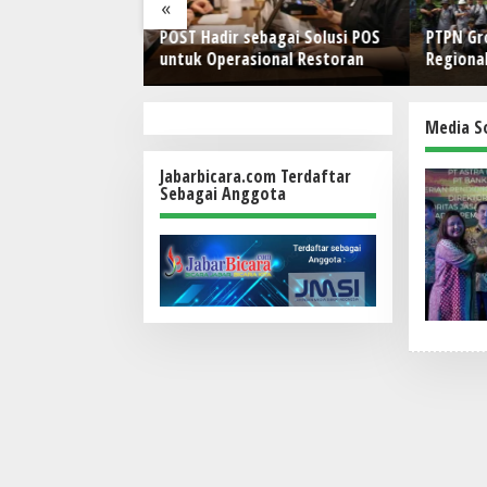
«
kuat Ekosistem
POST Hadir sebagai Solusi POS
PTPN Gr
jutan melalui
untuk Operasional Restoran
Regiona
omy
Peningk
Aparatu
Pelatih
Media So
Kanan
Jabarbicara.com Terdaftar
Sebagai Anggota