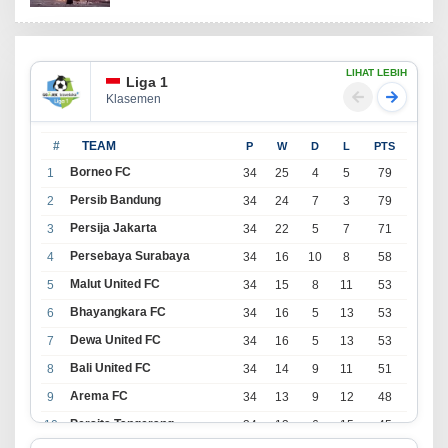
LIHAT LEBIH
Liga 1
Klasemen
#
TEAM
P
W
D
L
PTS
Borneo FC
1
34
25
4
5
79
Persib Bandung
2
34
24
7
3
79
Persija Jakarta
3
34
22
5
7
71
Persebaya Surabaya
4
34
16
10
8
58
Malut United FC
5
34
15
8
11
53
Bhayangkara FC
6
34
16
5
13
53
Dewa United FC
7
34
16
5
13
53
Bali United FC
8
34
14
9
11
51
Arema FC
9
34
13
9
12
48
Persita Tangerang
10
34
13
6
15
45