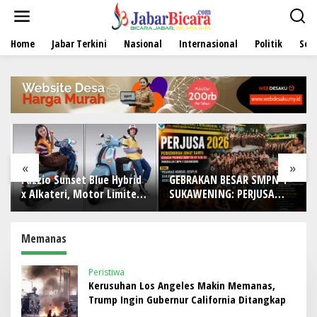
L
e
w
Home
Jabar Terkini
Nasional
Internasional
Politik
Sen
a
t
i
k
e
k
o
n
t
e
«
»
n
 Blue Hybrid
GEBRAKAN BESAR SMPN 1
DI TENGAH BERAT
otor Limited
SUKAWENING: PERJUSA
TANTANGAN DUNIA
 Nyempurnain
2026 TEMPA KARAKTER,
IWO Indonesia Ko
uture Lo
DISIPLIN, DAN JIWA
Bekasi Rayakan H
KEPANDUAN SISWA
dengan Doa, Tabu
Memanas
dan Aksi Sosial S
Makna
Peristiwa
Kerusuhan Los Angeles Makin Memanas,
Trump Ingin Gubernur California Ditangkap