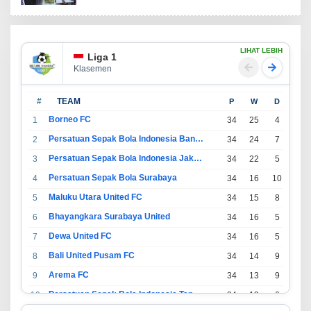
LIHAT LEBIH
Liga 1
Klasemen
#
TEAM
P
W
D
L
Borneo FC
1
34
25
4
5
Persatuan Sepak Bola Indonesia Bandung
2
34
24
7
3
Persatuan Sepak Bola Indonesia Jakarta
3
34
22
5
7
Persatuan Sepak Bola Surabaya
4
34
16
10
8
Maluku Utara United FC
5
34
15
8
11
Bhayangkara Surabaya United
6
34
16
5
13
Dewa United FC
7
34
16
5
13
Bali United Pusam FC
8
34
14
9
11
Arema FC
9
34
13
9
12
Persatuan Sepak Bola Indonesia Tangerang
10
34
13
6
15