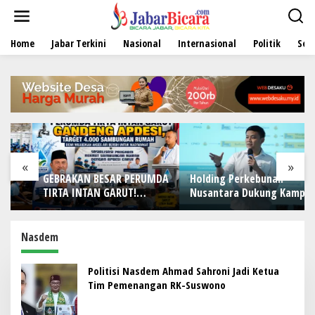
L
e
w
Home
Jabar Terkini
Nasional
Internasional
Politik
Sen
a
t
i
k
e
k
o
n
t
e
«
»
n
GEBRAKAN BESAR PERUMDA
Holding Perkebunan
TIRTA INTAN GARUT!
Nusantara Dukung Kampus
Gandeng APDESI, Target
Berbasis Perkebunan, Arya
4.000 Sambungan Rumah
Sandhiyudha Jadi
Demi Wujudkan Akses Air
Mahasiswa Angkatan
Nasdem
Bersih untuk Masyarakat
Pertama Magister ITSI
Politisi Nasdem Ahmad Sahroni Jadi Ketua
Tim Pemenangan RK-Suswono