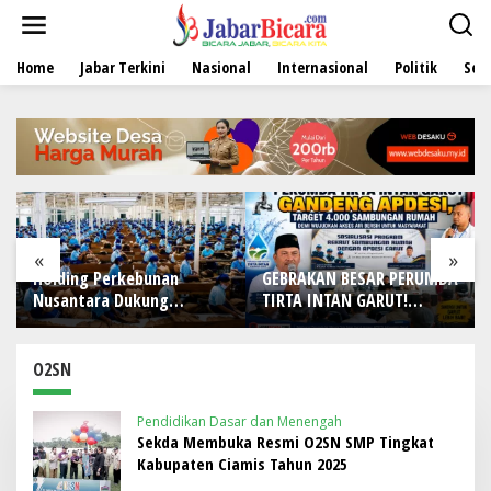
L
e
w
Home
Jabar Terkini
Nasional
Internasional
Politik
Sen
a
t
i
k
e
k
o
n
t
e
«
»
n
GEBRAKAN BESAR PERUMDA
Holding Perkebunan
TIRTA INTAN GARUT!
Nusantara Dukung Kamp
n
Gandeng APDESI, Target
Berbasis Perkebunan, Ar
15–20
4.000 Sambungan Rumah
Sandhiyudha Jadi
k
Demi Wujudkan Akses Air
Mahasiswa Angkatan
O2SN
Bersih untuk Masyarakat
Pertama Magister ITSI
Pendidikan Dasar dan Menengah
Sekda Membuka Resmi O2SN SMP Tingkat
Kabupaten Ciamis Tahun 2025