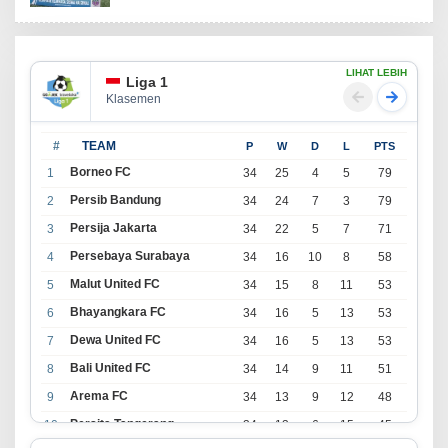
LIHAT LEBIH
Liga 1
Klasemen
#
TEAM
P
W
D
L
PTS
Borneo FC
1
34
25
4
5
79
Persib Bandung
2
34
24
7
3
79
Persija Jakarta
3
34
22
5
7
71
Persebaya Surabaya
4
34
16
10
8
58
Malut United FC
5
34
15
8
11
53
Bhayangkara FC
6
34
16
5
13
53
Dewa United FC
7
34
16
5
13
53
Bali United FC
8
34
14
9
11
51
Arema FC
9
34
13
9
12
48
Persita Tangerang
10
34
13
6
15
45