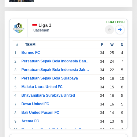
LIHAT LEBIH
Liga 1
Klasemen
#
TEAM
P
W
D
L
Borneo FC
1
34
25
4
5
Persatuan Sepak Bola Indonesia Bandung
2
34
24
7
3
Persatuan Sepak Bola Indonesia Jakarta
3
34
22
5
7
Persatuan Sepak Bola Surabaya
4
34
16
10
8
Maluku Utara United FC
5
34
15
8
11
Bhayangkara Surabaya United
6
34
16
5
13
Dewa United FC
7
34
16
5
13
Bali United Pusam FC
8
34
14
9
11
Arema FC
9
34
13
9
12
Persatuan Sepak Bola Indonesia Tangerang
10
34
13
6
15