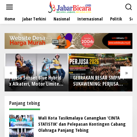
L
e
w
Home
Jabar Terkini
Nasional
Internasional
Politik
Sen
a
t
i
k
e
k
o
n
t
e
«
»
n
Fazzio Sunset Blue Hybrid
GEBRAKAN BESAR SMPN 1
x Alkateri, Motor Limited
SUKAWENING: PERJUSA
Edition Buat Nyempurnain
2026 TEMPA KARAKTER,
Look Retro-Future Lo
DISIPLIN, DAN JIWA
KEPANDUAN SISWA
Panjang tebing
Wali Kota Tasikmalaya Canangkan ‘CINTA
STATISTIK’ dan Pelepasan Kontingen Cabang
Olahraga Panjang Tebing