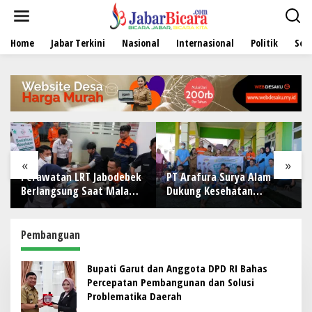
L
e
w
Home
Jabar Terkini
Nasional
Internasional
Politik
Sen
a
t
i
k
e
k
o
n
t
e
«
»
n
Perawatan LRT Jabodebek
PT Arafura Surya Alam
Berlangsung Saat Malam,
Dukung Kesehatan
Tim Kesehatan Jaga
Masyarakat Lewat
Kondisi Petugas
Khitanan Massal di
Kotabunan
Pembanguan
‎Bupati Garut dan Anggota DPD RI Bahas
Percepatan Pembangunan dan Solusi
Problematika Daerah