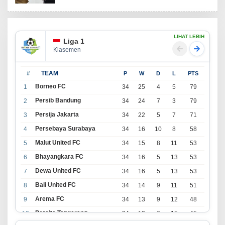
LIHAT LEBIH
Liga 1
Klasemen
#
TEAM
P
W
D
L
PTS
Borneo FC
1
34
25
4
5
79
Persib Bandung
2
34
24
7
3
79
Persija Jakarta
3
34
22
5
7
71
Persebaya Surabaya
4
34
16
10
8
58
Malut United FC
5
34
15
8
11
53
Bhayangkara FC
6
34
16
5
13
53
Dewa United FC
7
34
16
5
13
53
Bali United FC
8
34
14
9
11
51
Arema FC
9
34
13
9
12
48
Persita Tangerang
10
34
13
6
15
45