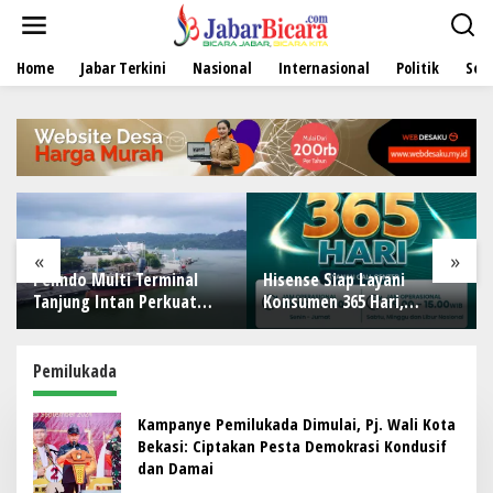
L
e
w
Home
Jabar Terkini
Nasional
Internasional
Politik
Sen
a
t
i
k
e
k
o
n
t
e
«
»
n
Pelindo Multi Terminal
Hisense Siap Layani
Tanjung Intan Perkuat
Konsumen 365 Hari,
Kinerja Operasional
Tambah Jadwal Layanan
Pelabuhan
Call Center Hisense Care
Pemilukada
Kampanye Pemilukada Dimulai, Pj. Wali Kota
Bekasi: Ciptakan Pesta Demokrasi Kondusif
dan Damai