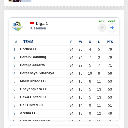
LIHAT LEBIH
Liga 1
Klasemen
#
TEAM
P
W
D
L
PTS
Borneo FC
1
34
25
4
5
79
Persib Bandung
2
34
24
7
3
79
Persija Jakarta
3
34
22
5
7
71
Persebaya Surabaya
4
34
16
10
8
58
Malut United FC
5
34
15
8
11
53
Bhayangkara FC
6
34
16
5
13
53
Dewa United FC
7
34
16
5
13
53
Bali United FC
8
34
14
9
11
51
Arema FC
9
34
13
9
12
48
Persita Tangerang
10
34
13
6
15
45