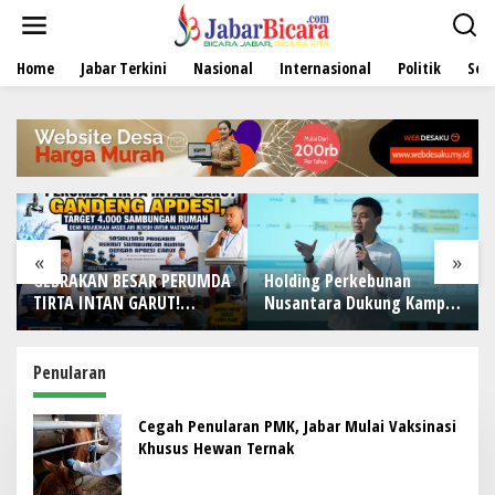
L
e
w
Home
Jabar Terkini
Nasional
Internasional
Politik
Sen
a
t
i
k
e
k
o
n
t
e
«
»
n
GEBRAKAN BESAR PERUMDA
Holding Perkebunan
TIRTA INTAN GARUT!
Nusantara Dukung Kampus
Gandeng APDESI, Target
Berbasis Perkebunan, Arya
4.000 Sambungan Rumah
Sandhiyudha Jadi
Demi Wujudkan Akses Air
Mahasiswa Angkatan
Penularan
Bersih untuk Masyarakat
Pertama Magister ITSI
Cegah Penularan PMK, Jabar Mulai Vaksinasi
Khusus Hewan Ternak