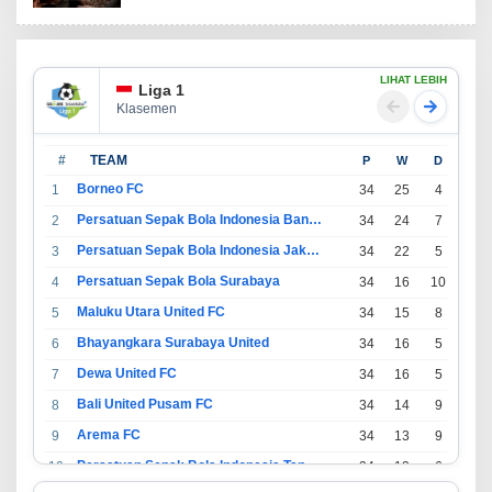
LIHAT LEBIH
Liga 1
Klasemen
#
TEAM
P
W
D
L
Borneo FC
1
34
25
4
5
Persatuan Sepak Bola Indonesia Bandung
2
34
24
7
3
Persatuan Sepak Bola Indonesia Jakarta
3
34
22
5
7
Persatuan Sepak Bola Surabaya
4
34
16
10
8
Maluku Utara United FC
5
34
15
8
11
Bhayangkara Surabaya United
6
34
16
5
13
Dewa United FC
7
34
16
5
13
Bali United Pusam FC
8
34
14
9
11
Arema FC
9
34
13
9
12
Persatuan Sepak Bola Indonesia Tangerang
10
34
13
6
15