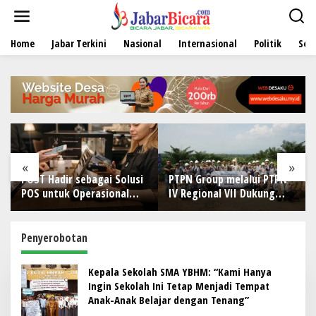
L
e
w
Home
Jabar Terkini
Nasional
Internasional
Politik
Sen
a
t
i
k
e
k
o
n
t
e
«
»
n
POST Hadir sebagai Solusi
PTPN Group melalui PTPN
POS untuk Operasional
IV Regional VII Dukung
Restoran
Peningkatan Kompetensi
Aparatur Perkebunan
Lewat Pelatihan Avenza
Penyerobotan
Maps di Way Kanan
Kepala Sekolah SMA YBHM: “Kami Hanya
Ingin Sekolah Ini Tetap Menjadi Tempat
Anak-Anak Belajar dengan Tenang”