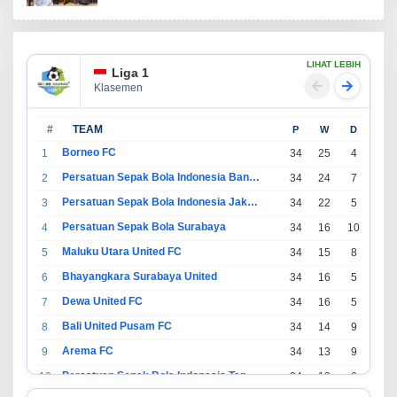
LIHAT LEBIH
Liga 1
Klasemen
#
TEAM
P
W
D
L
Borneo FC
1
34
25
4
5
Persatuan Sepak Bola Indonesia Bandung
2
34
24
7
3
Persatuan Sepak Bola Indonesia Jakarta
3
34
22
5
7
Persatuan Sepak Bola Surabaya
4
34
16
10
8
Maluku Utara United FC
5
34
15
8
11
Bhayangkara Surabaya United
6
34
16
5
13
Dewa United FC
7
34
16
5
13
Bali United Pusam FC
8
34
14
9
11
Arema FC
9
34
13
9
12
Persatuan Sepak Bola Indonesia Tangerang
10
34
13
6
15