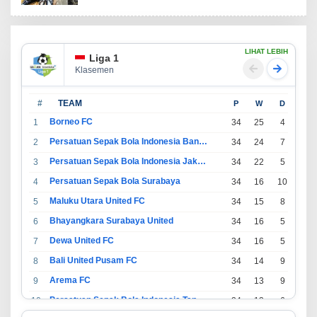
LIHAT LEBIH
Liga 1
Klasemen
#
TEAM
P
W
D
L
Borneo FC
1
34
25
4
5
Persatuan Sepak Bola Indonesia Bandung
2
34
24
7
3
Persatuan Sepak Bola Indonesia Jakarta
3
34
22
5
7
Persatuan Sepak Bola Surabaya
4
34
16
10
8
Maluku Utara United FC
5
34
15
8
11
Bhayangkara Surabaya United
6
34
16
5
13
Dewa United FC
7
34
16
5
13
Bali United Pusam FC
8
34
14
9
11
Arema FC
9
34
13
9
12
Persatuan Sepak Bola Indonesia Tangerang
10
34
13
6
15