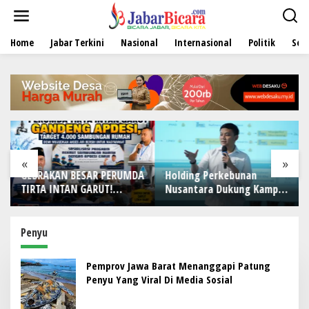
L
e
w
Home
Jabar Terkini
Nasional
Internasional
Politik
Sen
a
t
i
k
e
k
o
n
t
e
«
»
n
GEBRAKAN BESAR PERUMDA
Holding Perkebunan
TIRTA INTAN GARUT!
Nusantara Dukung Kampus
Gandeng APDESI, Target
Berbasis Perkebunan, Arya
4.000 Sambungan Rumah
Sandhiyudha Jadi
Demi Wujudkan Akses Air
Mahasiswa Angkatan
Penyu
Bersih untuk Masyarakat
Pertama Magister ITSI
Pemprov Jawa Barat Menanggapi Patung
Penyu Yang Viral Di Media Sosial