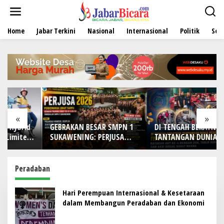
L
e
w
Home
Jabar Terkini
Nasional
Internasional
Politik
Sen
a
t
i
k
e
k
o
n
t
e
«
»
n
d
GEBRAKAN BESAR SMPN 1
DI TENGAH BERATNYA
d
SUKAWENING: PERJUSA
TANTANGAN DUNIA PERS!
n
2026 TEMPA KARAKTER,
IWO Indonesia Kota
DISIPLIN, DAN JIWA
Bekasi Rayakan HUT Ke-4
KEPANDUAN SISWA
dengan Doa, Tabur Bunga,
Peradaban
dan Aksi Sosial Sarat
Makna
Hari Perempuan Internasional & Kesetaraan
dalam Membangun Peradaban dan Ekonomi