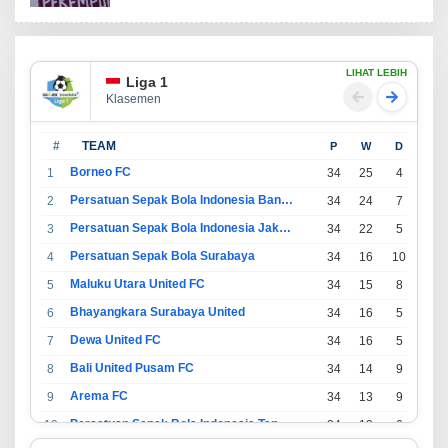
LIHAT LEBIH
Liga 1
Klasemen
#
TEAM
P
W
D
L
Borneo FC
1
34
25
4
5
Persatuan Sepak Bola Indonesia Bandung
2
34
24
7
3
Persatuan Sepak Bola Indonesia Jakarta
3
34
22
5
7
Persatuan Sepak Bola Surabaya
4
34
16
10
8
Maluku Utara United FC
5
34
15
8
11
Bhayangkara Surabaya United
6
34
16
5
13
Dewa United FC
7
34
16
5
13
Bali United Pusam FC
8
34
14
9
11
Arema FC
9
34
13
9
12
Persatuan Sepak Bola Indonesia Tangerang
10
34
13
6
15