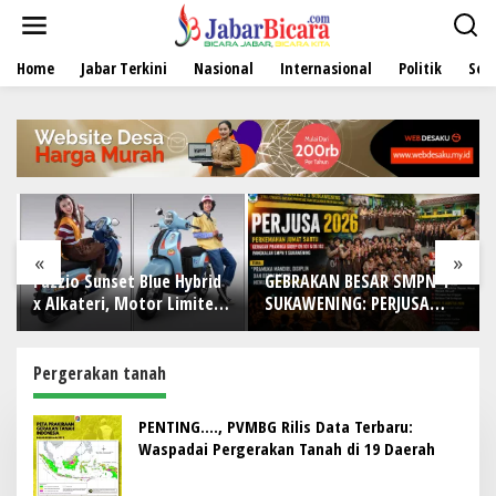
L
e
w
Home
Jabar Terkini
Nasional
Internasional
Politik
Sen
a
t
i
k
e
k
o
n
t
e
«
»
n
nset Blue Hybrid
GEBRAKAN BESAR SMPN 1
DI TENGAH BE
i, Motor Limited
SUKAWENING: PERJUSA
TANTANGAN DU
uat Nyempurnain
2026 TEMPA KARAKTER,
IWO Indonesia
o-Future Lo
DISIPLIN, DAN JIWA
Bekasi Rayaka
KEPANDUAN SISWA
dengan Doa, T
Pergerakan tanah
dan Aksi Sosia
Makna
PENTING…., PVMBG Rilis Data Terbaru:
Waspadai Pergerakan Tanah di 19 Daerah