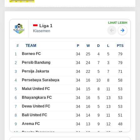
LIHAT LEBIH
Liga 1
Klasemen
#
TEAM
P
W
D
L
PTS
Borneo FC
1
34
25
4
5
79
Persib Bandung
2
34
24
7
3
79
Persija Jakarta
3
34
22
5
7
71
Persebaya Surabaya
4
34
16
10
8
58
Malut United FC
5
34
15
8
11
53
Bhayangkara FC
6
34
16
5
13
53
Dewa United FC
7
34
16
5
13
53
Bali United FC
8
34
14
9
11
51
Arema FC
9
34
13
9
12
48
Persita Tangerang
10
34
13
6
15
45