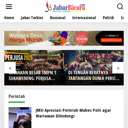
L
e
w
Home
Jabar Terkini
Nasional
Internasional
Politik
Sen
a
t
i
k
e
k
o
n
t
e
«
»
n
GEBRAKAN BESAR SMPN 1
DI TENGAH BERATNYA
SUKAWENING: PERJUSA
TANTANGAN DUNIA PERS!
2026 TEMPA KARAKTER,
IWO Indonesia Kota
DISIPLIN, DAN JIWA
Bekasi Rayakan HUT Ke-4
KEPANDUAN SISWA
dengan Doa, Tabur Bunga,
Perintah
dan Aksi Sosial Sarat
Makna
JMSI Apresiasi Perintah Mabes Polri agar
Wartawan Dilindungi