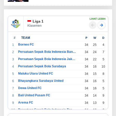
LIHAT LEBIH
Liga 1
Klasemen
#
TEAM
P
W
D
L
Borneo FC
1
34
25
4
5
Persatuan Sepak Bola Indonesia Bandung
2
34
24
7
3
Persatuan Sepak Bola Indonesia Jakarta
3
34
22
5
7
Persatuan Sepak Bola Surabaya
4
34
16
10
8
Maluku Utara United FC
5
34
15
8
11
Bhayangkara Surabaya United
6
34
16
5
13
Dewa United FC
7
34
16
5
13
Bali United Pusam FC
8
34
14
9
11
Arema FC
9
34
13
9
12
Persatuan Sepak Bola Indonesia Tangerang
10
34
13
6
15