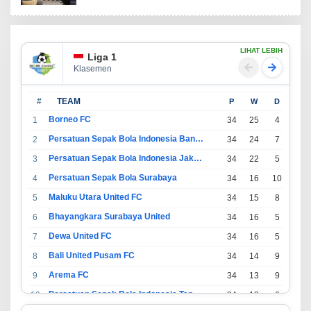
LIHAT LEBIH
Liga 1
Klasemen
#
TEAM
P
W
D
L
Borneo FC
1
34
25
4
5
Persatuan Sepak Bola Indonesia Bandung
2
34
24
7
3
Persatuan Sepak Bola Indonesia Jakarta
3
34
22
5
7
Persatuan Sepak Bola Surabaya
4
34
16
10
8
Maluku Utara United FC
5
34
15
8
11
Bhayangkara Surabaya United
6
34
16
5
13
Dewa United FC
7
34
16
5
13
Bali United Pusam FC
8
34
14
9
11
Arema FC
9
34
13
9
12
Persatuan Sepak Bola Indonesia Tangerang
10
34
13
6
15