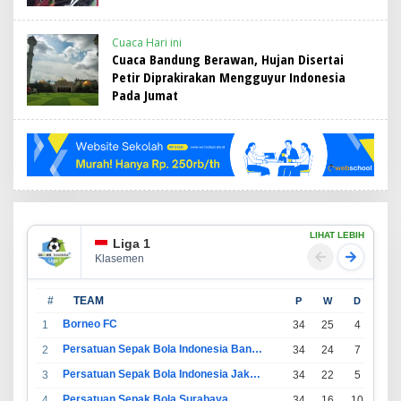
Cuaca Hari ini
Cuaca Bandung Berawan, Hujan Disertai
Petir Diprakirakan Mengguyur Indonesia
Pada Jumat
LIHAT LEBIH
Liga 1
Klasemen
#
TEAM
P
W
D
L
Borneo FC
1
34
25
4
5
Persatuan Sepak Bola Indonesia Bandung
2
34
24
7
3
Persatuan Sepak Bola Indonesia Jakarta
3
34
22
5
7
Persatuan Sepak Bola Surabaya
4
34
16
10
8