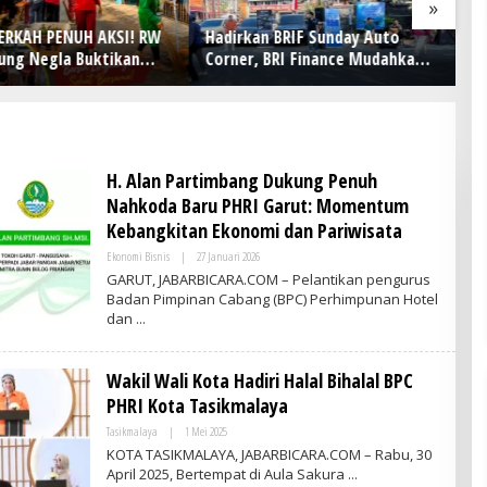
»
ERKAH PENUH AKSI! RW
Hadirkan BRIF Sunday Auto
Ra
ung Negla Buktikan
Corner, BRI Finance Mudahkan
In
Royong Bukan Sekadar
Warga Bali Wujudkan Mobil
Pa
 Warga Bersatu Sambut
Impian
e-81
​H. Alan Partimbang Dukung Penuh
Nahkoda Baru PHRI Garut: Momentum
Kebangkitan Ekonomi dan Pariwisata
Ekonomi Bisnis
|
27 Januari 2026
O
L
GARUT, JABARBICARA.COM – Pelantikan pengurus
E
Badan Pimpinan Cabang (BPC) Perhimpunan Hotel
H
dan
A
D
M
I
Wakil Wali Kota Hadiri Halal Bihalal BPC
N
PHRI Kota Tasikmalaya
Tasikmalaya
|
1 Mei 2025
O
L
KOTA TASIKMALAYA, JABARBICARA.COM – Rabu, 30
E
April 2025, Bertempat di Aula Sakura
H