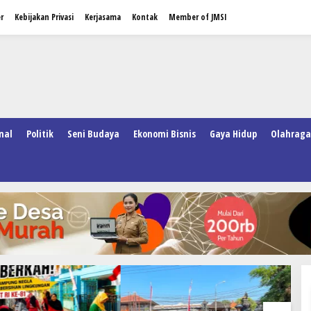
r
Kebijakan Privasi
Kerjasama
Kontak
Member of JMSI
nal
Politik
Seni Budaya
Ekonomi Bisnis
Gaya Hidup
Olahraga