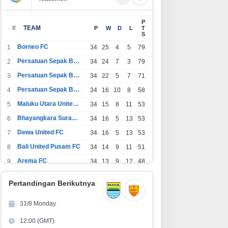
yakan 10 Tahun Perjalanan,
Maujual Gandeng AXIS Hadirkan
P
spire Artistry Hadirkan Block
Promo Smartphone 5G Bekas
#
TEAM
P
W
D
L
T
S
rty Terbesar di Jakarta
dengan Bonus Kuota
Borneo FC
1
34
25
4
5
79
Persatuan Sepak Bola Indonesia Bandung
2
34
24
7
3
79
Persatuan Sepak Bola Indonesia Jakarta
3
34
22
5
7
71
Persatuan Sepak Bola Surabaya
4
34
16
10
8
58
Maluku Utara United FC
5
34
15
8
11
53
Bhayangkara Surabaya United
6
34
16
5
13
53
Dewa United FC
7
34
16
5
13
53
Bali United Pusam FC
8
34
14
9
11
51
Arema FC
9
34
13
9
12
48
1
Persatuan Sepak Bola Indonesia Tangerang
34
13
6
15
45
0
Pertandingan Berikutnya
1
PSIM Yogyakarta
34
11
12
11
45
1
31/8 Monday
1
Persatuan Sepakbola Indonesia Kediri
34
11
6
17
39
12:00 (GMT)
2