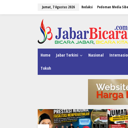
L
Jumat, 7 Agustus 2026
Redaksi
Pedoman Media Sibe
e
w
a
tutup
t
i
k
e
k
o
n
Home
Jabar Terkini
Nasional
Internasio
t
e
Tokoh
n