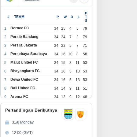
olding Perkebunan Nusantara
PRESTASI MENDUNIA, FASILITAS
P
ukung Kampus Berbasis
MEMPRIHATINKAN! Di Balik
#
TEAM
P
W
D
L
T
S
rkebunan, Arya Sandhiyudha
Gemilangnya SMAN 26 Garut,
adi Mahasiswa Angkatan
Lapangan Hoki Rusak, Masjid
Borneo FC
1
34
25
4
5
79
rtama Magister ITSI
Tak Lagi Mampu Tampung
Persib Bandung
2
34
24
7
3
79
Jamaah, Penjualan Seragam
Persija Jakarta
3
34
22
5
7
71
Ikut Jadi Sorotan
Persebaya Surabaya
4
34
16
10
8
58
Malut United FC
5
34
15
8
11
53
Bhayangkara FC
6
34
16
5
13
53
Dewa United FC
7
34
16
5
13
53
Bali United FC
8
34
14
9
11
51
Arema FC
9
34
13
9
12
48
1
Persita Tangerang
34
13
6
15
45
0
Pertandingan Berikutnya
1
PSIM Yogyakarta
34
11
12
11
45
1
31/8 Monday
1
Persik Kediri
34
11
6
17
39
12:00 (GMT)
2