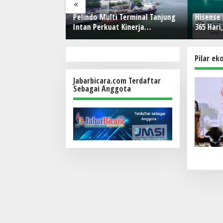
«
stikan
Pelindo Multi Terminal Tanjung
Hisense
erjalanan Kereta
Intan Perkuat Kinerja
365 Hari
a Pangandaran
Operasional Pelabuhan
Layanan 
Care
Pilar ek
Jabarbicara.com Terdaftar
Sebagai Anggota