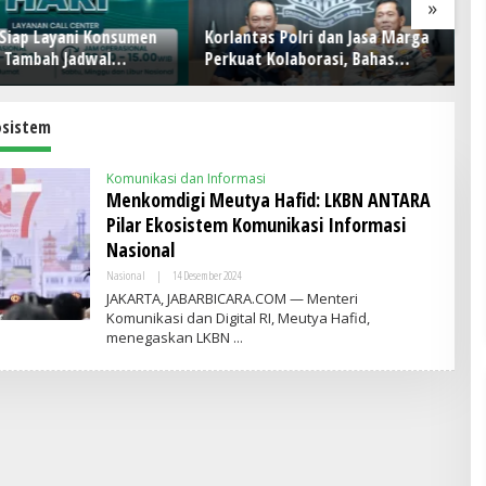
»
 Siap Layani Konsumen
Korlantas Polri dan Jasa Marga
H
, Tambah Jadwal
Perkuat Kolaborasi, Bahas
D
Call Center Hisense
Digitalisasi, Nataru hingga
Pe
Penertiban ODOL
J
Pe
osistem
Komunikasi dan Informasi
Menkomdigi Meutya Hafid: LKBN ANTARA
Pilar Ekosistem Komunikasi Informasi
Nasional
Nasional
|
14 Desember 2024
O
L
JAKARTA, JABARBICARA.COM — Menteri
E
Komunikasi dan Digital RI, Meutya Hafid,
H
menegaskan LKBN
A
D
M
I
N