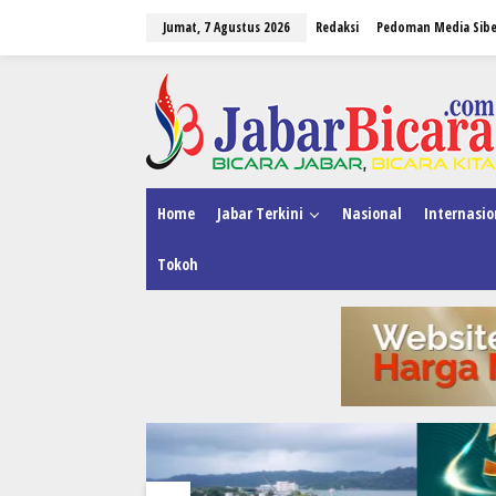
L
Jumat, 7 Agustus 2026
Redaksi
Pedoman Media Sibe
e
w
a
tutup
t
i
k
e
k
o
n
Home
Jabar Terkini
Nasional
Internasio
t
e
Tokoh
n