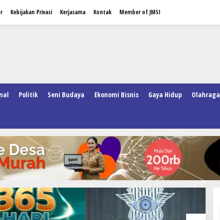
r
Kebijakan Privasi
Kerjasama
Kontak
Member of JMSI
nal
Politik
Seni Budaya
Ekonomi Bisnis
Gaya Hidup
Olahraga