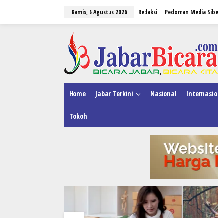
L
Kamis, 6 Agustus 2026
Redaksi
Pedoman Media Sibe
e
w
a
tutup
t
i
k
e
k
o
n
Home
Jabar Terkini
Nasional
Internasio
t
e
Tokoh
n