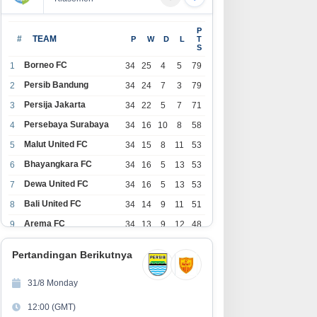
edictive Call Barantum untuk
BACOK HINGGA TEWAS! Polres
P
ngkatkan Efisiensi
Garut Ringkus Pelaku
#
TEAM
P
W
D
L
T
S
erasional
Penganiayaan Brutal di
Banyuresmi, Terancam 10 Tahun
Borneo FC
1
34
25
4
5
79
Penjara
Persib Bandung
2
34
24
7
3
79
Persija Jakarta
3
34
22
5
7
71
Persebaya Surabaya
4
34
16
10
8
58
Malut United FC
5
34
15
8
11
53
Bhayangkara FC
6
34
16
5
13
53
Dewa United FC
7
34
16
5
13
53
Bali United FC
8
34
14
9
11
51
Arema FC
9
34
13
9
12
48
1
Persita Tangerang
34
13
6
15
45
0
Pertandingan Berikutnya
1
PSIM Yogyakarta
34
11
12
11
45
1
31/8 Monday
1
Persik Kediri
34
11
6
17
39
12:00 (GMT)
2