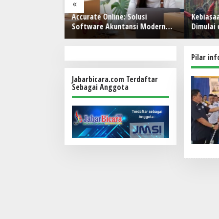
«
hasa Inggris
Accurate Online: Solusi
Kebiasaa
a Masih Menjadi
Software Akuntansi Modern
Dimulai 
ndekatan
untuk Bisnis
inilai Perlu
Pilar in
Jabarbicara.com Terdaftar
Sebagai Anggota