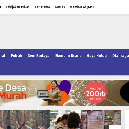
r
Kebijakan Privasi
Kerjasama
Kontak
Member of JMSI
nal
Politik
Seni Budaya
Ekonomi Bisnis
Gaya Hidup
Olahraga