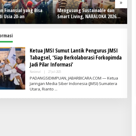
»
n Finansial yang Bisa
Mengusung Sustainable dan
Pr
di Usia 20-an
Smart Living, NARALOKA 2026
Ti
Hadirkan Karya Terbaik
Op
Mahasiswa BINUS @Malang
formasi
Ketua JMSI Sumut Lantik Pengurus JMSI
Tabagsel, ‘Siap Berkolaborasi Forkopimda
Jadi Pilar Informasi’
Nasional
|
27 Juli 2025
O
L
PADANGSIDIMPUAN, JABARBICARA.COM — Ketua
E
Jaringan Media Siber Indonesia (JMSI) Sumatera
H
Utara, Rianto
A
D
M
I
N