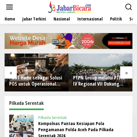
L
e
w
Home
Jabar Terkini
Nasional
Internasional
Politik
Sen
a
t
i
k
e
k
o
n
t
e
«
»
n
adir sebagai Solusi
PTPN Group melalui PTPN
Perawatan
ntuk Operasional
IV Regional VII Dukung
Berlangsu
ran
Peningkatan Kompetensi
Tim Keseh
Aparatur Perkebunan
Kondisi Pe
Lewat Pelatihan Avenza
Pilkada Serentak
Maps di Way Kanan
Pilkada Serentak
Kompolnas Pantau Kesiapan Pola
Pengamanan Polda Aceh Pada Pilkada
Serentak 2024