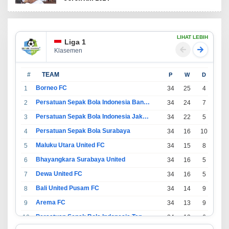
LIHAT LEBIH
Liga 1
Klasemen
#
TEAM
P
W
D
L
Borneo FC
1
34
25
4
5
Persatuan Sepak Bola Indonesia Bandung
2
34
24
7
3
Persatuan Sepak Bola Indonesia Jakarta
3
34
22
5
7
Persatuan Sepak Bola Surabaya
4
34
16
10
8
Maluku Utara United FC
5
34
15
8
11
Bhayangkara Surabaya United
6
34
16
5
13
Dewa United FC
7
34
16
5
13
Bali United Pusam FC
8
34
14
9
11
Arema FC
9
34
13
9
12
Persatuan Sepak Bola Indonesia Tangerang
10
34
13
6
15