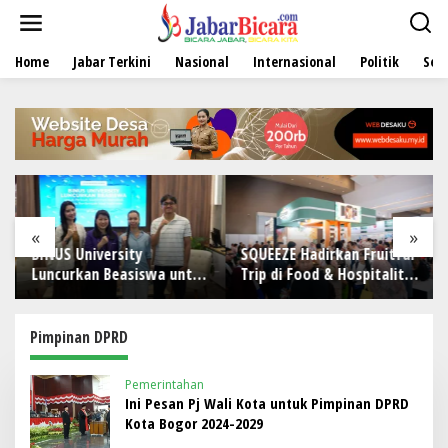
L
e
w
Home
Jabar Terkini
Nasional
Internasional
Politik
Sen
a
t
i
k
e
k
o
n
t
e
«
»
n
BINUS University
SQUEEZE Hadirkan Fruitful
Luncurkan Beasiswa untuk
Trip di Food & Hospitality
Perkuat Komitmen
Indonesia (FHI) 2026:
Mencetak Talenta
Wadah Kolaborasi yang
Bedampak bagi Indonesia
Menghubungkan Inovasi,
Pimpinan DPRD
Pengalaman, dan
Pertumbuhan Bersama
Pemerintahan
Ini Pesan Pj Wali Kota untuk Pimpinan DPRD
Kota Bogor 2024-2029