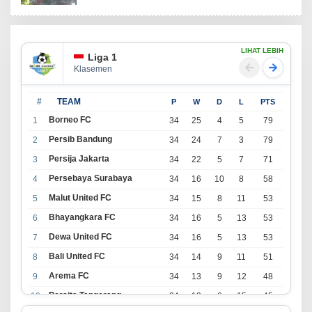
LIHAT LEBIH
Liga 1
Klasemen
#
TEAM
P
W
D
L
PTS
Borneo FC
1
34
25
4
5
79
Persib Bandung
2
34
24
7
3
79
Persija Jakarta
3
34
22
5
7
71
Persebaya Surabaya
4
34
16
10
8
58
Malut United FC
5
34
15
8
11
53
Bhayangkara FC
6
34
16
5
13
53
Dewa United FC
7
34
16
5
13
53
Bali United FC
8
34
14
9
11
51
Arema FC
9
34
13
9
12
48
Persita Tangerang
10
34
13
6
15
45