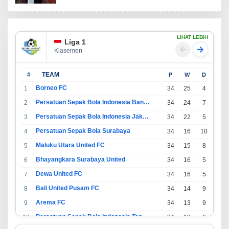
LIHAT LEBIH
Liga 1
Klasemen
#
TEAM
P
W
D
L
Borneo FC
1
34
25
4
5
Persatuan Sepak Bola Indonesia Bandung
2
34
24
7
3
Persatuan Sepak Bola Indonesia Jakarta
3
34
22
5
7
Persatuan Sepak Bola Surabaya
4
34
16
10
8
Maluku Utara United FC
5
34
15
8
11
Bhayangkara Surabaya United
6
34
16
5
13
Dewa United FC
7
34
16
5
13
Bali United Pusam FC
8
34
14
9
11
Arema FC
9
34
13
9
12
Persatuan Sepak Bola Indonesia Tangerang
10
34
13
6
15