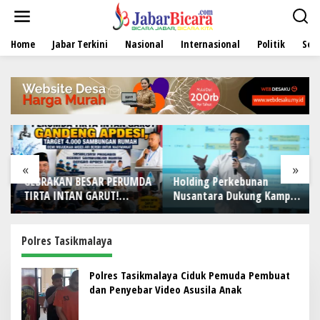
L
e
w
Home
Jabar Terkini
Nasional
Internasional
Politik
Sen
a
t
i
k
e
k
o
n
t
e
«
»
n
GEBRAKAN BESAR PERUMDA
Holding Perkebunan
TIRTA INTAN GARUT!
Nusantara Dukung Kampus
Gandeng APDESI, Target
Berbasis Perkebunan, Arya
4.000 Sambungan Rumah
Sandhiyudha Jadi
Demi Wujudkan Akses Air
Mahasiswa Angkatan
Polres Tasikmalaya
Bersih untuk Masyarakat
Pertama Magister ITSI
Polres Tasikmalaya Ciduk Pemuda Pembuat
dan Penyebar Video Asusila Anak