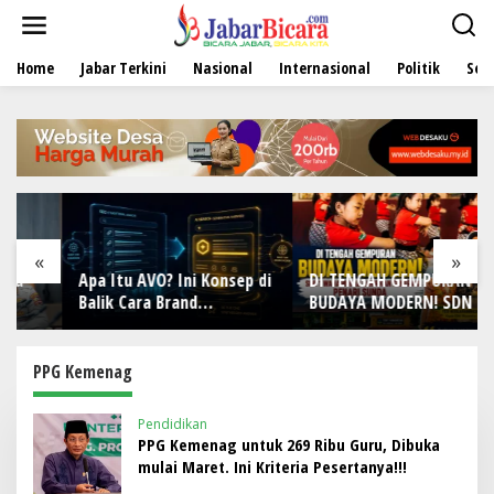
L
e
w
Home
Jabar Terkini
Nasional
Internasional
Politik
Sen
a
t
i
k
e
k
o
n
t
e
«
»
n
Apa Itu AVO? Ini Konsep di
DI TENGAH GEMPURAN
Balik Cara Brand
BUDAYA MODERN! SDN 1
Direkomendasikan AI
Wanamekar Lahirkan
Generasi Penari Sunda,
Menjaga Warisan Leluhur
PPG Kemenag
dari Ruang Kelas
Pendidikan
PPG Kemenag untuk 269 Ribu Guru, Dibuka
mulai Maret. Ini Kriteria Pesertanya!!!