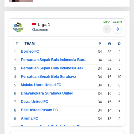
LIHAT LEBIH
Liga 1
Klasemen
#
TEAM
P
W
D
L
Borneo FC
1
34
25
4
5
Persatuan Sepak Bola Indonesia Bandung
2
34
24
7
3
Persatuan Sepak Bola Indonesia Jakarta
3
34
22
5
7
Persatuan Sepak Bola Surabaya
4
34
16
10
8
Maluku Utara United FC
5
34
15
8
11
Bhayangkara Surabaya United
6
34
16
5
13
Dewa United FC
7
34
16
5
13
Bali United Pusam FC
8
34
14
9
11
Arema FC
9
34
13
9
12
Persatuan Sepak Bola Indonesia Tangerang
10
34
13
6
15