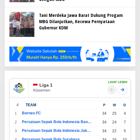
Tani Merdeka Jawa Barat Dukung Progam
MBG Dilanjutkan, Kecewa Pernyataan
Gubernur KDM
LIHAT LEBIH
Liga 1
Klasemen
#
TEAM
P
W
D
L
Borneo FC
1
34
25
4
5
Persatuan Sepak Bola Indonesia Bandung
2
34
24
7
3
Persatuan Sepak Bola Indonesia Jakarta
3
34
22
5
7
Persatuan Sepak Bola Surabaya
4
34
16
10
8