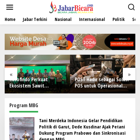
L
e
w
Home
Jabar Terkini
Nasional
Internasional
Politik
Sen
a
t
i
k
e
k
o
n
t
e
«
»
n
Sucofindo Perkuat
POST Hadir sebagai Solusi
Ekosistem Sawit
POS untuk Operasional
Berkelanjutan melalui
Restoran
Circular Economy
Program MBG
Tani Merdeka Indonesia Gelar Pendidikan
Politik di Garut, Dede Kusdinar Ajak Petani
Dukung Program Prabowo dan Sinkronisasi
dengan MBG