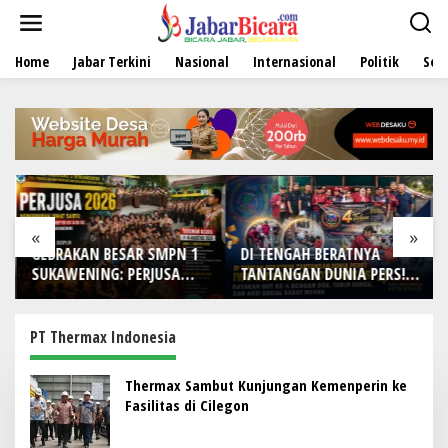
L
e
w
Home
Jabar Terkini
Nasional
Internasional
Politik
Sen
a
t
i
k
e
k
o
n
t
e
«
»
n
GEBRAKAN BESAR SMPN 1
DI TENGAH BERATNYA
SUKAWENING: PERJUSA
TANTANGAN DUNIA PERS!
2026 TEMPA KARAKTER,
IWO Indonesia Kota
DISIPLIN, DAN JIWA
Bekasi Rayakan HUT Ke-4
KEPANDUAN SISWA
dengan Doa, Tabur Bunga,
PT Thermax Indonesia
dan Aksi Sosial Sarat
Makna
Thermax Sambut Kunjungan Kemenperin ke
Fasilitas di Cilegon