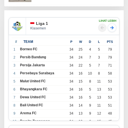
LIHAT LEBIH
Liga 1
Klasemen
#
TEAM
P
W
D
L
PTS
Borneo FC
1
34
25
4
5
79
Persib Bandung
2
34
24
7
3
79
Persija Jakarta
3
34
22
5
7
71
Persebaya Surabaya
4
34
16
10
8
58
Malut United FC
5
34
15
8
11
53
Bhayangkara FC
6
34
16
5
13
53
Dewa United FC
7
34
16
5
13
53
Bali United FC
8
34
14
9
11
51
Arema FC
9
34
13
9
12
48
Persita Tangerang
10
34
13
6
15
45