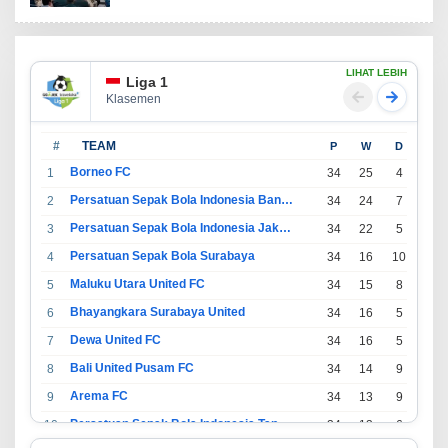
LIHAT LEBIH
Liga 1
Klasemen
#
TEAM
P
W
D
L
Borneo FC
1
34
25
4
5
Persatuan Sepak Bola Indonesia Bandung
2
34
24
7
3
Persatuan Sepak Bola Indonesia Jakarta
3
34
22
5
7
Persatuan Sepak Bola Surabaya
4
34
16
10
8
Maluku Utara United FC
5
34
15
8
11
Bhayangkara Surabaya United
6
34
16
5
13
Dewa United FC
7
34
16
5
13
Bali United Pusam FC
8
34
14
9
11
Arema FC
9
34
13
9
12
Persatuan Sepak Bola Indonesia Tangerang
10
34
13
6
15