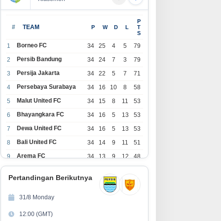
curate Online: Solusi
Kebiasaan Finansial yang Bisa
P
oftware Akuntansi Modern
Dimulai di Usia 20-an
#
TEAM
P
W
D
L
T
S
tuk Bisnis
Borneo FC
1
34
25
4
5
79
Persib Bandung
2
34
24
7
3
79
Persija Jakarta
3
34
22
5
7
71
Persebaya Surabaya
4
34
16
10
8
58
Malut United FC
5
34
15
8
11
53
Bhayangkara FC
6
34
16
5
13
53
Dewa United FC
7
34
16
5
13
53
Bali United FC
8
34
14
9
11
51
Arema FC
9
34
13
9
12
48
1
Persita Tangerang
34
13
6
15
45
0
Pertandingan Berikutnya
1
PSIM Yogyakarta
34
11
12
11
45
1
31/8 Monday
1
Persik Kediri
34
11
6
17
39
12:00 (GMT)
2