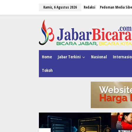
L
Kamis, 6 Agustus 2026
Redaksi
Pedoman Media Sibe
e
w
a
tutup
t
i
k
e
k
o
n
Home
Jabar Terkini
Nasional
Internasio
t
e
Tokoh
n