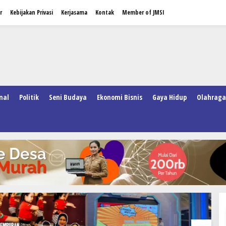
r
Kebijakan Privasi
Kerjasama
Kontak
Member of JMSI
nal
Politik
Seni Budaya
Ekonomi Bisnis
Gaya Hidup
Olahraga