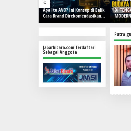
«
i dan Jasa Marga
Apa Itu AVO? Ini Konsep di Balik
DI TEN
orasi, Bahas
Cara Brand Direkomendasikan
MODERN
Nataru hingga
AI
Lahirkan
DOL
Menjaga
Ruang K
Putra g
Jabarbicara.com Terdaftar
Sebagai Anggota