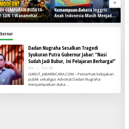
»
GAH GEMPURAN BUDAYA
Kemampuan Bahasa Inggris
Ac
! SDN 1 Wanamekar
Anak Indonesia Masih Menjadi
S
 Generasi Penari Sunda,
Tantangan, Pendekatan
un
 Warisan Leluhur dari
Pembelajaran Dinilai Perlu
elas
Berubah
ubernur
Dadan Nugraha Sesalkan Tragedi
Syukuran Putra Gubernur Jabar: “Nasi
Sudah Jadi Bubur, Ini Pelajaran Berharga!”
Garut
|
19 Juli 2025
O
L
GARUT, JABARBICARA.COM – Pemerhati kebijakan
E
publik sekaligus Advokat Dadan Nugraha
H
menyampaikan duka
A
D
M
I
N