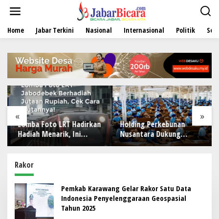
L
e
w
Home
Jabar Terkini
Nasional
Internasional
Politik
Sen
a
t
i
k
e
k
o
n
t
e
«
»
n
Lomba Foto LRT Hadirkan
Holding Perkebunan
Hadiah Menarik, Ini
Nusantara Dukung
Syaratnya
Penciptaan Lapangan
Kerja, PTPN I Serap 15–20
Ribu Pekerja di Pabrik
Rakor
Tembakau
Pemkab Karawang Gelar Rakor Satu Data
Indonesia Penyelenggaraan Geospasial
Tahun 2025