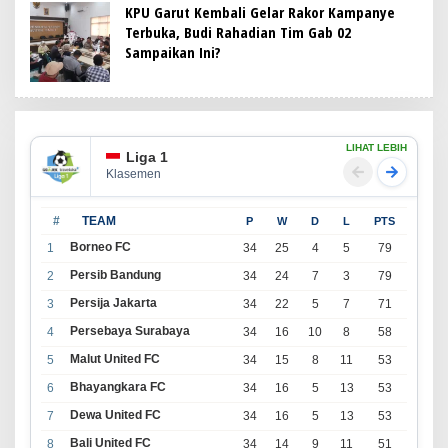
KPU Garut Kembali Gelar Rakor Kampanye
Terbuka, Budi Rahadian Tim Gab 02
Sampaikan Ini?
LIHAT LEBIH
Liga 1
Klasemen
#
TEAM
P
W
D
L
PTS
Borneo FC
1
34
25
4
5
79
Persib Bandung
2
34
24
7
3
79
Persija Jakarta
3
34
22
5
7
71
Persebaya Surabaya
4
34
16
10
8
58
Malut United FC
5
34
15
8
11
53
Bhayangkara FC
6
34
16
5
13
53
Dewa United FC
7
34
16
5
13
53
Bali United FC
8
34
14
9
11
51