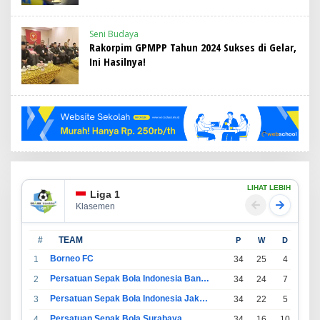
Seni Budaya
Rakorpim GPMPP Tahun 2024 Sukses di Gelar,
Ini Hasilnya!
LIHAT LEBIH
Liga 1
Klasemen
#
TEAM
P
W
D
L
Borneo FC
1
34
25
4
5
Persatuan Sepak Bola Indonesia Bandung
2
34
24
7
3
Persatuan Sepak Bola Indonesia Jakarta
3
34
22
5
7
Persatuan Sepak Bola Surabaya
4
34
16
10
8