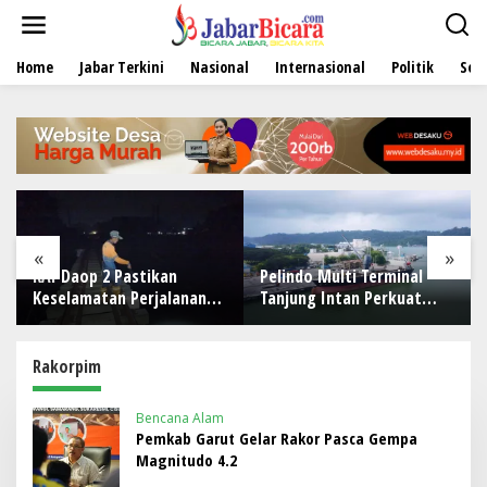
L
e
w
Home
Jabar Terkini
Nasional
Internasional
Politik
Sen
a
t
i
k
e
k
o
n
t
e
«
»
n
KAI Daop 2 Pastikan
Pelindo Multi Terminal
Keselamatan Perjalanan
Tanjung Intan Perkuat
Kereta Api Usai Gempa
Kinerja Operasional
Pangandaran
Pelabuhan
Rakorpim
Bencana Alam
Pemkab Garut Gelar Rakor Pasca Gempa
Magnitudo 4.2