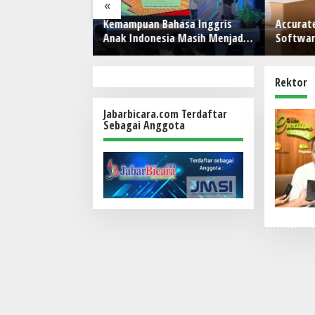
«
MPURAN BUDAYA
Kemampuan Bahasa Inggris
Accurate
1 Wanamekar
Anak Indonesia Masih Menjadi
Softwar
asi Penari Sunda,
Tantangan, Pendekatan
untuk Bi
an Leluhur dari
Pembelajaran Dinilai Perlu
Berubah
Rektor
Jabarbicara.com Terdaftar
Sebagai Anggota