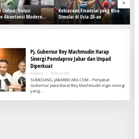
»
 Online: Solusi
Kebiasaan Finansial yang Bisa
M
e Akuntansi Modern
Dimulai di Usia 20-an
Sm
snis
Ha
M
Pj. Gubernur Bey Machmudin Harap
Sinergi Pemdaprov Jabar dan Unpad
Diperkuat
Sumedang
|
18 Februari 2025
O
L
SUMEDANG, JABARBICARA.COM – Penjabat
E
Gubernur Jawa Barat Bey Machmudin ingin sinergi
H
yang
A
D
M
I
N