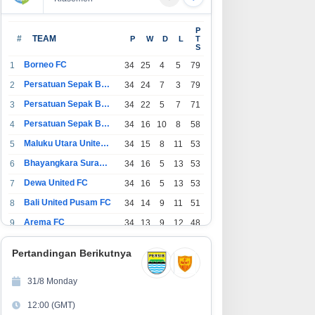
engusung Sustainable dan
Predictive Call Barantum untuk
P
art Living, NARALOKA 2026
Tingkatkan Efisiensi
#
TEAM
P
W
D
L
T
S
dirkan Karya Terbaik
Operasional
ahasiswa BINUS @Malang
Borneo FC
1
34
25
4
5
79
Persatuan Sepak Bola Indonesia Bandung
2
34
24
7
3
79
Persatuan Sepak Bola Indonesia Jakarta
3
34
22
5
7
71
Persatuan Sepak Bola Surabaya
4
34
16
10
8
58
Maluku Utara United FC
5
34
15
8
11
53
Bhayangkara Surabaya United
6
34
16
5
13
53
Dewa United FC
7
34
16
5
13
53
Bali United Pusam FC
8
34
14
9
11
51
Arema FC
9
34
13
9
12
48
1
Persatuan Sepak Bola Indonesia Tangerang
34
13
6
15
45
0
Pertandingan Berikutnya
1
PSIM Yogyakarta
34
11
12
11
45
1
31/8 Monday
1
Persatuan Sepakbola Indonesia Kediri
34
11
6
17
39
12:00 (GMT)
2