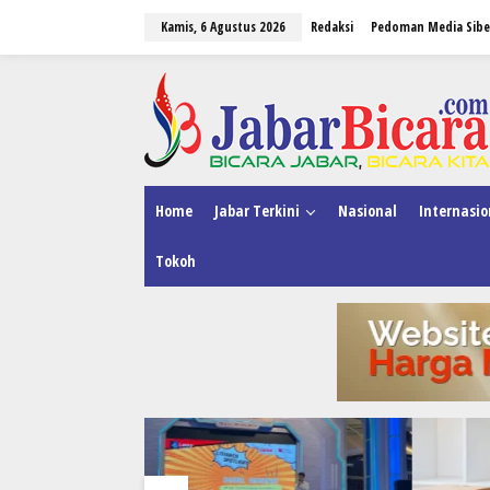
L
Kamis, 6 Agustus 2026
Redaksi
Pedoman Media Sibe
e
w
a
tutup
t
i
k
e
k
o
n
Home
Jabar Terkini
Nasional
Internasio
t
e
Tokoh
n