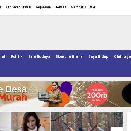
r
Kebijakan Privasi
Kerjasama
Kontak
Member of JMSI
nal
Politik
Seni Budaya
Ekonomi Bisnis
Gaya Hidup
Olahraga