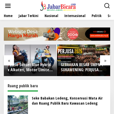
L
e
w
Home
Jabar Terkini
Nasional
Internasional
Politik
Sen
a
t
i
k
e
k
o
n
t
e
«
»
n
Fazzio Sunset Blue Hybrid
GEBRAKAN BESAR SMPN 1
x Alkateri, Motor Limited
SUKAWENING: PERJUSA
Edition Buat Nyempurnain
2026 TEMPA KARAKTER,
Look Retro-Future Lo
DISIPLIN, DAN JIWA
KEPANDUAN SISWA
Ruang publik baru
Seke Babakan Ledeng, Konservasi Mata Air
dan Ruang Publik Baru Kawasan Ledeng