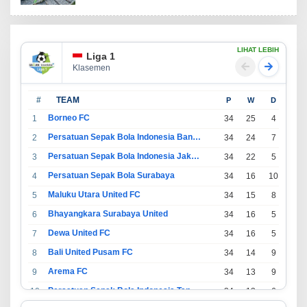
LIHAT LEBIH
Liga 1
Klasemen
#
TEAM
P
W
D
L
Borneo FC
1
34
25
4
5
Persatuan Sepak Bola Indonesia Bandung
2
34
24
7
3
Persatuan Sepak Bola Indonesia Jakarta
3
34
22
5
7
Persatuan Sepak Bola Surabaya
4
34
16
10
8
Maluku Utara United FC
5
34
15
8
11
Bhayangkara Surabaya United
6
34
16
5
13
Dewa United FC
7
34
16
5
13
Bali United Pusam FC
8
34
14
9
11
Arema FC
9
34
13
9
12
Persatuan Sepak Bola Indonesia Tangerang
10
34
13
6
15