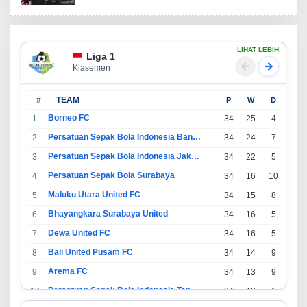
LIHAT LEBIH
Liga 1
Klasemen
#
TEAM
P
W
D
L
Borneo FC
1
34
25
4
5
Persatuan Sepak Bola Indonesia Bandung
2
34
24
7
3
Persatuan Sepak Bola Indonesia Jakarta
3
34
22
5
7
Persatuan Sepak Bola Surabaya
4
34
16
10
8
Maluku Utara United FC
5
34
15
8
11
Bhayangkara Surabaya United
6
34
16
5
13
Dewa United FC
7
34
16
5
13
Bali United Pusam FC
8
34
14
9
11
Arema FC
9
34
13
9
12
Persatuan Sepak Bola Indonesia Tangerang
10
34
13
6
15