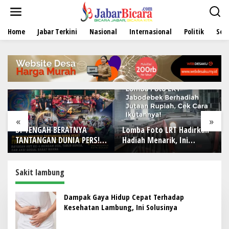
L
e
w
Home
Jabar Terkini
Nasional
Internasional
Politik
Sen
a
t
i
k
e
k
o
n
t
e
«
»
n
DI TENGAH BERATNYA
Lomba Foto LRT Hadirkan
TANTANGAN DUNIA PERS!
Hadiah Menarik, Ini
IWO Indonesia Kota
Syaratnya
Bekasi Rayakan HUT Ke-4
dengan Doa, Tabur Bunga,
Sakit lambung
dan Aksi Sosial Sarat
Makna
Dampak Gaya Hidup Cepat Terhadap
Kesehatan Lambung, Ini Solusinya