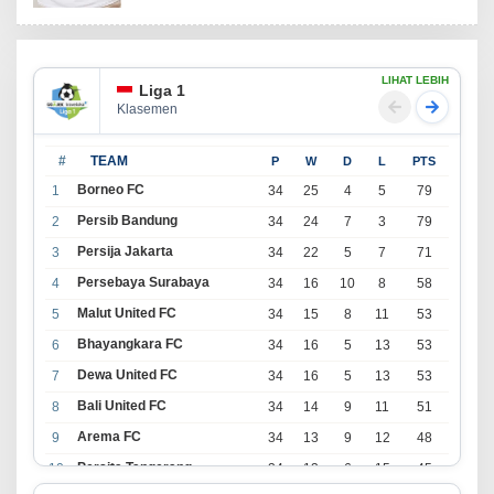
LIHAT LEBIH
Liga 1
Klasemen
#
TEAM
P
W
D
L
PTS
Borneo FC
1
34
25
4
5
79
Persib Bandung
2
34
24
7
3
79
Persija Jakarta
3
34
22
5
7
71
Persebaya Surabaya
4
34
16
10
8
58
Malut United FC
5
34
15
8
11
53
Bhayangkara FC
6
34
16
5
13
53
Dewa United FC
7
34
16
5
13
53
Bali United FC
8
34
14
9
11
51
Arema FC
9
34
13
9
12
48
Persita Tangerang
10
34
13
6
15
45