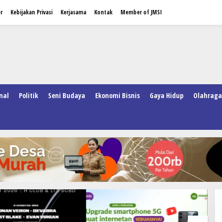
r
Kebijakan Privasi
Kerjasama
Kontak
Member of JMSI
nal
Politik
Seni Budaya
Ekonomi Bisnis
Gaya Hidup
Olahraga