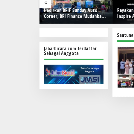
«
 PENUH AKSI! RW
Hadirkan BRIF Sunday Auto
Rayakan 
gla Buktikan
Corner, BRI Finance Mudahkan
Inspire 
g Bukan Sekadar
Warga Bali Wujudkan Mobil
Party Te
 Bersatu Sambut
Impian
Santuna
Jabarbicara.com Terdaftar
Sebagai Anggota