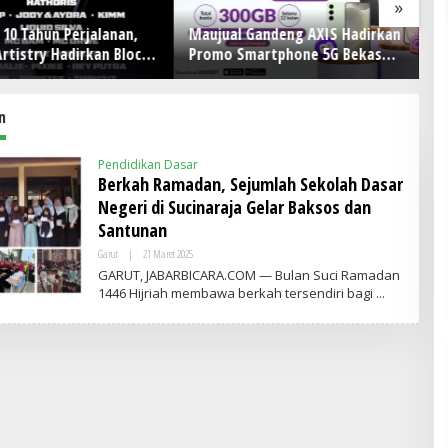
»
10 Tahun Perjalanan,
Maujual Gandeng AXIS Hadirkan
KA
Artistry Hadirkan Block
Promo Smartphone 5G Bekas
Ke
rbesar di Jakarta
dengan Bonus Kuota
A
n
Pendidikan Dasar
Berkah Ramadan, Sejumlah Sekolah Dasar
Negeri di Sucinaraja Gelar Baksos dan
Santunan
Garut
|
21 Maret 2025
O
L
GARUT, JABARBICARA.COM — Bulan Suci Ramadan
E
1446 Hijriah membawa berkah tersendiri bagi
H
A
D
M
I
N