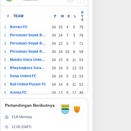
I Daop 2 Pastikan
Pelindo Multi Terminal Tanjung
P
selamatan Perjalanan Kereta
Intan Perkuat Kinerja
#
TEAM
P
W
D
L
T
S
pi Usai Gempa Pangandaran
Operasional Pelabuhan
Borneo FC
1
34
25
4
5
79
Persatuan Sepak Bola Indonesia Bandung
2
34
24
7
3
79
Persatuan Sepak Bola Indonesia Jakarta
3
34
22
5
7
71
Persatuan Sepak Bola Surabaya
4
34
16
10
8
58
Maluku Utara United FC
5
34
15
8
11
53
Bhayangkara Surabaya United
6
34
16
5
13
53
Dewa United FC
7
34
16
5
13
53
Bali United Pusam FC
8
34
14
9
11
51
Arema FC
9
34
13
9
12
48
1
Persatuan Sepak Bola Indonesia Tangerang
34
13
6
15
45
0
Pertandingan Berikutnya
1
PSIM Yogyakarta
34
11
12
11
45
1
31/8 Monday
1
Persatuan Sepakbola Indonesia Kediri
34
11
6
17
39
12:00 (GMT)
2