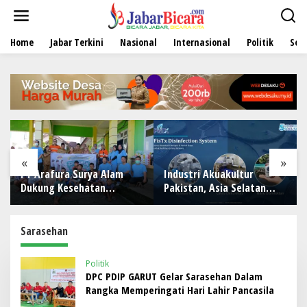
L
e
w
Home
Jabar Terkini
Nasional
Internasional
Politik
Sen
a
t
i
k
e
k
o
n
t
e
«
»
n
PT Arafura Surya Alam
Industri Akuakultur
Dukung Kesehatan
Pakistan, Asia Selatan
Masyarakat Lewat
hingga Timur Tengah
Khitanan Massal di
Bersiap Terapkan Solusi
Kotabunan
Terlengkap dari Indonesia
Sarasehan
Politik
DPC PDIP GARUT Gelar Sarasehan Dalam
Rangka Memperingati Hari Lahir Pancasila