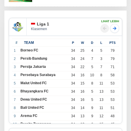
LIHAT LEBIH
Liga 1
Klasemen
#
TEAM
P
W
D
L
PTS
Borneo FC
1
34
25
4
5
79
Persib Bandung
2
34
24
7
3
79
Persija Jakarta
3
34
22
5
7
71
Persebaya Surabaya
4
34
16
10
8
58
Malut United FC
5
34
15
8
11
53
Bhayangkara FC
6
34
16
5
13
53
Dewa United FC
7
34
16
5
13
53
Bali United FC
8
34
14
9
11
51
Arema FC
9
34
13
9
12
48
Persita Tangerang
10
34
13
6
15
45