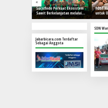
«
anan Pangan dan
Sucofindo Perkuat Ekosistem
POST Had
l, Presiden
Sawit Berkelanjutan melalui
untuk O
 Hilirisasi
Circular Economy
 I (Persero),
rkebunan
SDN Wan
Jabarbicara.com Terdaftar
Sebagai Anggota