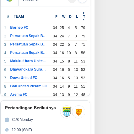
erawatan LRT Jabodebek
PT Arafura Surya Alam Dukung
P
erlangsung Saat Malam, Tim
Kesehatan Masyarakat Lewat
#
TEAM
P
W
D
L
T
S
sehatan Jaga Kondisi Petugas
Khitanan Massal di Kotabunan
Borneo FC
1
34
25
4
5
79
Persatuan Sepak Bola Indonesia Bandung
2
34
24
7
3
79
Persatuan Sepak Bola Indonesia Jakarta
3
34
22
5
7
71
Persatuan Sepak Bola Surabaya
4
34
16
10
8
58
Maluku Utara United FC
5
34
15
8
11
53
Bhayangkara Surabaya United
6
34
16
5
13
53
Dewa United FC
7
34
16
5
13
53
Bali United Pusam FC
8
34
14
9
11
51
Arema FC
9
34
13
9
12
48
1
Persatuan Sepak Bola Indonesia Tangerang
34
13
6
15
45
0
Pertandingan Berikutnya
1
PSIM Yogyakarta
34
11
12
11
45
1
31/8 Monday
1
Persatuan Sepakbola Indonesia Kediri
34
11
6
17
39
12:00 (GMT)
2