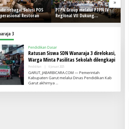
»
ir sebagai Solusi POS
PTPN Group melalui PTPN IV
P
perasional Restoran
Regional VII Dukung
B
Peningkatan Kompetensi
Ke
Aparatur Perkebunan Lewat
Pelatihan Avenza Maps di Way
araja 3
Kanan
Pendidikan Dasar
Ratusan Siswa SDN Wanaraja 3 direlokasi,
Warga Minta Pasilitas Sekolah dilengkapi
Pendidikan
|
6 Januari 2025
O
L
GARUT, JABARBICARA.COM — Pemerintah
E
Kabupaten Garut melalui Dinas Pendidikan Kab
H
Garut akhirnya
A
D
M
I
N