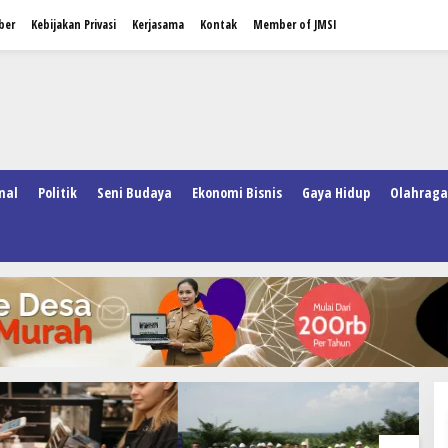
ber
Kebijakan Privasi
Kerjasama
Kontak
Member of JMSI
nal
Politik
Seni Budaya
Ekonomi Bisnis
Gaya Hidup
Olahraga