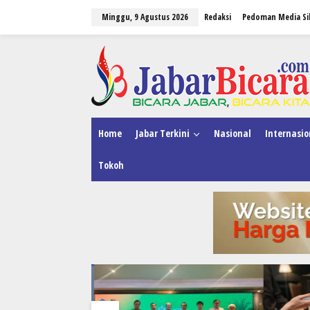
L
Minggu, 9 Agustus 2026
Redaksi
Pedoman Media Si
e
w
a
tutup
t
i
k
e
k
o
n
Home
Jabar Terkini
Nasional
Internasio
t
e
Tokoh
n