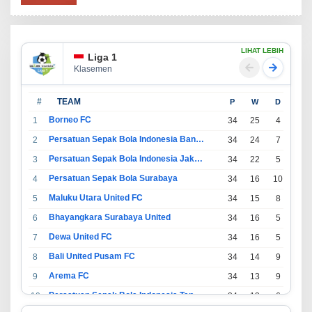
LIHAT LEBIH
Liga 1
Klasemen
#
TEAM
P
W
D
L
Borneo FC
1
34
25
4
5
Persatuan Sepak Bola Indonesia Bandung
2
34
24
7
3
Persatuan Sepak Bola Indonesia Jakarta
3
34
22
5
7
Persatuan Sepak Bola Surabaya
4
34
16
10
8
Maluku Utara United FC
5
34
15
8
11
Bhayangkara Surabaya United
6
34
16
5
13
Dewa United FC
7
34
16
5
13
Bali United Pusam FC
8
34
14
9
11
Arema FC
9
34
13
9
12
Persatuan Sepak Bola Indonesia Tangerang
10
34
13
6
15