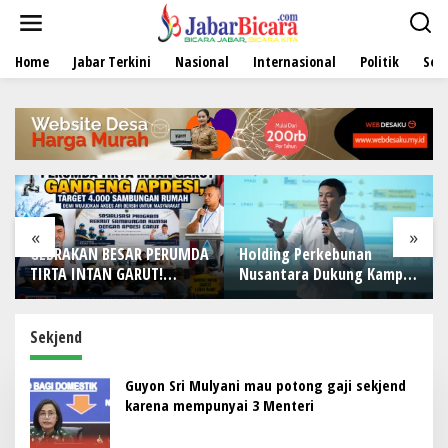
L
e
w
Home
Jabar Terkini
Nasional
Internasional
Politik
Sen
a
t
i
k
e
k
o
n
t
e
«
»
n
GEBRAKAN BESAR PERUMDA
Holding Perkebunan
TIRTA INTAN GARUT!
Nusantara Dukung Kampus
Gandeng APDESI, Target
Berbasis Perkebunan, Arya
4.000 Sambungan Rumah
Sandhiyudha Jadi
Demi Wujudkan Akses Air
Mahasiswa Angkatan
Sekjend
Bersih untuk Masyarakat
Pertama Magister ITSI
Guyon Sri Mulyani mau potong gaji sekjend
karena mempunyai 3 Menteri