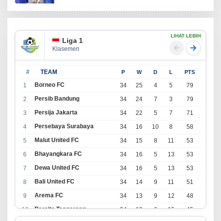
LIHAT LEBIH
Liga 1
Klasemen
#
TEAM
P
W
D
L
PTS
Borneo FC
1
34
25
4
5
79
Persib Bandung
2
34
24
7
3
79
Persija Jakarta
3
34
22
5
7
71
Persebaya Surabaya
4
34
16
10
8
58
Malut United FC
5
34
15
8
11
53
Bhayangkara FC
6
34
16
5
13
53
Dewa United FC
7
34
16
5
13
53
Bali United FC
8
34
14
9
11
51
Arema FC
9
34
13
9
12
48
Persita Tangerang
10
34
13
6
15
45