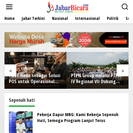
L
e
w
Home
Jabar Terkini
Nasional
Internasional
Politik
Sen
a
t
i
k
e
k
o
n
t
e
«
»
n
POST Hadir sebagai Solusi
PTPN Group melalui PTPN
POS untuk Operasional
IV Regional VII Dukung
Restoran
Peningkatan Kompetensi
Aparatur Perkebunan
Lewat Pelatihan Avenza
Sepenuh hati
Maps di Way Kanan
Pekerja Dapur MBG: Kami Bekerja Sepenuh
Hati, Semoga Program Lanjut Terus