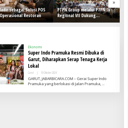
»
ir sebagai Solusi POS
PTPN Group melalui PTPN IV
P
perasional Restoran
Regional VII Dukung
B
Peningkatan Kompetensi
Ke
Aparatur Perkebunan Lewat
Pelatihan Avenza Maps di Way
Kanan
Ekonomi
Super Indo Pramuka Resmi Dibuka di
Garut, Diharapkan Serap Tenaga Kerja
Lokal
Garut
|
10 Oktober 2024
O
L
GARUT, JABARBICARA.COM – Gerai Super Indo
E
Pramuka yang berlokasi di Jalan Pramuka,
H
A
D
M
I
N