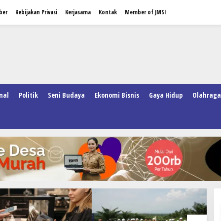
ber
Kebijakan Privasi
Kerjasama
Kontak
Member of JMSI
nal
Politik
Seni Budaya
Ekonomi Bisnis
Gaya Hidup
Olahraga