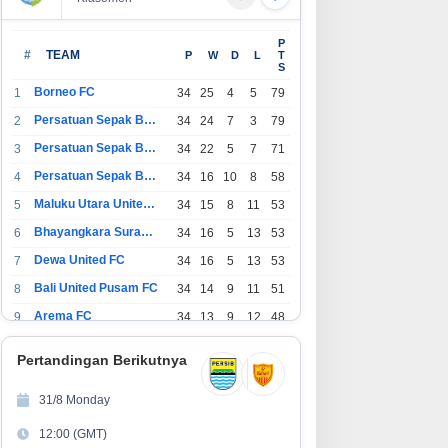
erawatan LRT Jabodebek
PT Arafura Surya Alam Dukung
P
erlangsung Saat Malam, Tim
Kesehatan Masyarakat Lewat
#
TEAM
P
W
D
L
T
S
sehatan Jaga Kondisi Petugas
Khitanan Massal di Kotabunan
Borneo FC
1
34
25
4
5
79
Persatuan Sepak Bola Indonesia Bandung
2
34
24
7
3
79
Persatuan Sepak Bola Indonesia Jakarta
3
34
22
5
7
71
Persatuan Sepak Bola Surabaya
4
34
16
10
8
58
Maluku Utara United FC
5
34
15
8
11
53
Bhayangkara Surabaya United
6
34
16
5
13
53
Dewa United FC
7
34
16
5
13
53
Bali United Pusam FC
8
34
14
9
11
51
Arema FC
9
34
13
9
12
48
1
Persatuan Sepak Bola Indonesia Tangerang
34
13
6
15
45
0
Pertandingan Berikutnya
1
PSIM Yogyakarta
34
11
12
11
45
1
31/8 Monday
1
Persatuan Sepakbola Indonesia Kediri
34
11
6
17
39
12:00 (GMT)
2