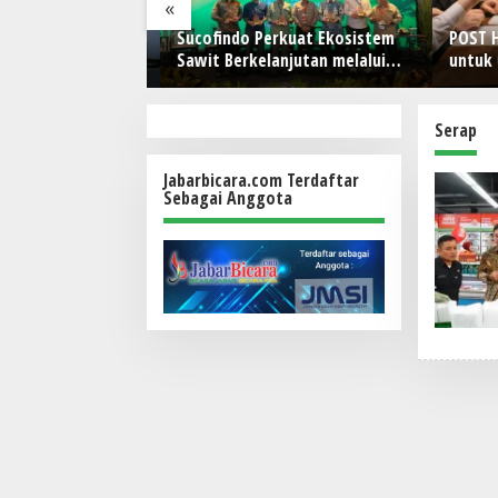
«
anan Pangan dan
Sucofindo Perkuat Ekosistem
POST Had
l, Presiden
Sawit Berkelanjutan melalui
untuk O
 Hilirisasi
Circular Economy
 I (Persero),
rkebunan
Serap
Jabarbicara.com Terdaftar
Sebagai Anggota