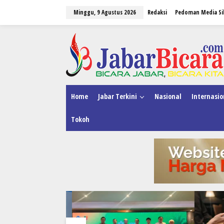
L
Minggu, 9 Agustus 2026
Redaksi
Pedoman Media Si
e
w
a
tutup
t
i
k
e
k
o
n
Home
Jabar Terkini
Nasional
Internasio
t
e
Tokoh
n