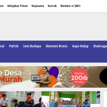
ber
Kebijakan Privasi
Kerjasama
Kontak
Member of JMSI
nal
Politik
Seni Budaya
Ekonomi Bisnis
Gaya Hidup
Olahraga