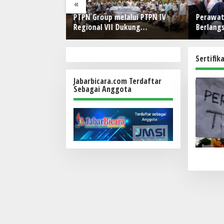
«
bagai Solusi POS
PTPN Group melalui PTPN IV
Perawat
onal Restoran
Regional VII Dukung
Berlang
Peningkatan Kompetensi
Kesehat
Aparatur Perkebunan Lewat
Pelatihan Avenza Maps di Way
Sertifik
Kanan
Jabarbicara.com Terdaftar
Sebagai Anggota