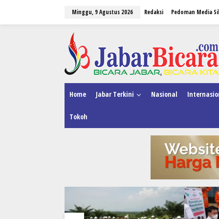
L
Minggu, 9 Agustus 2026
Redaksi
Pedoman Media Si
e
w
a
tutup
t
i
k
e
k
o
n
Home
Jabar Terkini
Nasional
Internasio
t
e
Tokoh
n