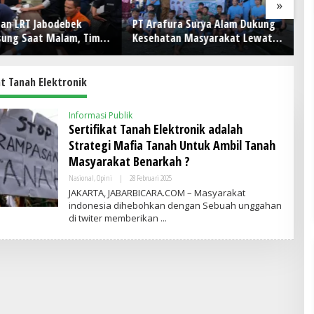
»
an LRT Jabodebek
PT Arafura Surya Alam Dukung
In
sung Saat Malam, Tim
Kesehatan Masyarakat Lewat
As
an Jaga Kondisi Petugas
Khitanan Massal di Kotabunan
Te
Te
at Tanah Elektronik
Informasi Publik
Sertifikat Tanah Elektronik adalah
Strategi Mafia Tanah Untuk Ambil Tanah
Masyarakat Benarkah ?
Nasional
,
Opini
|
28 Februari 2025
O
L
JAKARTA, JABARBICARA.COM – Masyarakat
E
indonesia dihebohkan dengan Sebuah unggahan
H
di twiter memberikan
A
D
M
I
N