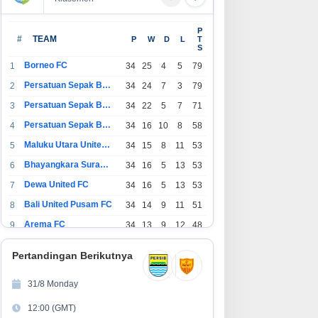
dustri Akuakultur Pakistan,
Fazzio Sunset Blue Hybrid x
P
ia Selatan hingga Timur
Alkateri, Motor Limited Edition
#
TEAM
P
W
D
L
T
S
ngah Bersiap Terapkan Solusi
Buat Nyempurnain Look Retro-
rlengkap dari Indonesia
Future Lo
Borneo FC
1
34
25
4
5
79
Persatuan Sepak Bola Indonesia Bandung
2
34
24
7
3
79
Persatuan Sepak Bola Indonesia Jakarta
3
34
22
5
7
71
Persatuan Sepak Bola Surabaya
4
34
16
10
8
58
Maluku Utara United FC
5
34
15
8
11
53
Bhayangkara Surabaya United
6
34
16
5
13
53
Dewa United FC
7
34
16
5
13
53
Bali United Pusam FC
8
34
14
9
11
51
Arema FC
9
34
13
9
12
48
1
Persatuan Sepak Bola Indonesia Tangerang
34
13
6
15
45
0
Pertandingan Berikutnya
1
PSIM Yogyakarta
34
11
12
11
45
1
31/8 Monday
1
Persatuan Sepakbola Indonesia Kediri
34
11
6
17
39
12:00 (GMT)
2