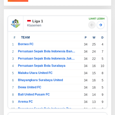
LIHAT LEBIH
Liga 1
Klasemen
#
TEAM
P
W
D
L
Borneo FC
1
34
25
4
5
Persatuan Sepak Bola Indonesia Bandung
2
34
24
7
3
Persatuan Sepak Bola Indonesia Jakarta
3
34
22
5
7
Persatuan Sepak Bola Surabaya
4
34
16
10
8
Maluku Utara United FC
5
34
15
8
11
Bhayangkara Surabaya United
6
34
16
5
13
Dewa United FC
7
34
16
5
13
Bali United Pusam FC
8
34
14
9
11
Arema FC
9
34
13
9
12
Persatuan Sepak Bola Indonesia Tangerang
10
34
13
6
15