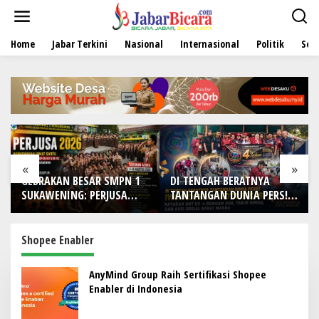
L
e
w
Home
Jabar Terkini
Nasional
Internasional
Politik
Sen
a
t
i
k
e
k
o
n
t
e
«
»
n
GEBRAKAN BESAR SMPN 1
DI TENGAH BERATNYA
SUKAWENING: PERJUSA
TANTANGAN DUNIA PERS!
2026 TEMPA KARAKTER,
IWO Indonesia Kota
DISIPLIN, DAN JIWA
Bekasi Rayakan HUT Ke-4
KEPANDUAN SISWA
dengan Doa, Tabur Bunga,
Shopee Enabler
dan Aksi Sosial Sarat
Makna
AnyMind Group Raih Sertifikasi Shopee
Enabler di Indonesia