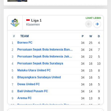
LIHAT LEBIH
Liga 1
Klasemen
#
TEAM
P
W
D
L
Borneo FC
1
34
25
4
5
Persatuan Sepak Bola Indonesia Bandung
2
34
24
7
3
Persatuan Sepak Bola Indonesia Jakarta
3
34
22
5
7
Persatuan Sepak Bola Surabaya
4
34
16
10
8
Maluku Utara United FC
5
34
15
8
11
Bhayangkara Surabaya United
6
34
16
5
13
Dewa United FC
7
34
16
5
13
Bali United Pusam FC
8
34
14
9
11
Arema FC
9
34
13
9
12
Persatuan Sepak Bola Indonesia Tangerang
10
34
13
6
15