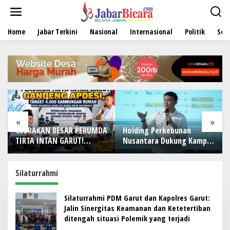
L
e
w
Home
Jabar Terkini
Nasional
Internasional
Politik
Sen
a
t
i
k
e
k
o
n
t
e
«
»
n
GEBRAKAN BESAR PERUMDA
Holding Perkebunan
TIRTA INTAN GARUT!
Nusantara Dukung Kampus
Gandeng APDESI, Target
Berbasis Perkebunan, Arya
4.000 Sambungan Rumah
Sandhiyudha Jadi
Demi Wujudkan Akses Air
Mahasiswa Angkatan
Silaturrahmi
Bersih untuk Masyarakat
Pertama Magister ITSI
Silaturrahmi PDM Garut dan Kapolres Garut:
Jalin Sinergitas Keamanan dan Ketetertiban
ditengah situasi Polemik yang terjadi