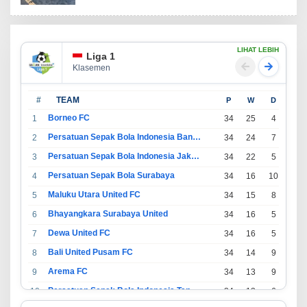
LIHAT LEBIH
Liga 1
Klasemen
#
TEAM
P
W
D
L
Borneo FC
1
34
25
4
5
Persatuan Sepak Bola Indonesia Bandung
2
34
24
7
3
Persatuan Sepak Bola Indonesia Jakarta
3
34
22
5
7
Persatuan Sepak Bola Surabaya
4
34
16
10
8
Maluku Utara United FC
5
34
15
8
11
Bhayangkara Surabaya United
6
34
16
5
13
Dewa United FC
7
34
16
5
13
Bali United Pusam FC
8
34
14
9
11
Arema FC
9
34
13
9
12
Persatuan Sepak Bola Indonesia Tangerang
10
34
13
6
15