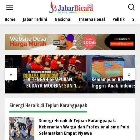
L
e
w
Home
Jabar Terkini
Nasional
Internasional
Politik
Sen
a
t
i
k
e
k
o
n
t
e
«
»
n
DI TENGAH GEMPURAN
Kemampuan Bahasa
BUDAYA MODERN! SDN 1
Inggris Anak Indonesia
Wanamekar Lahirkan
Masih Menjadi Tantangan,
Generasi Penari Sunda,
Pendekatan Pembelajaran
Menjaga Warisan Leluhur
Dinilai Perlu Berubah
Sinergi Heroik di Tepian Karangpapak
dari Ruang Kelas
Sinergi Heroik di Tepian Karangpapak:
Keberanian Warga dan Profesionalisme Polri
Selamatkan Empat Nyawa