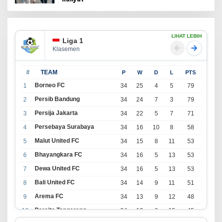
LIHAT LEBIH
Liga 1
Klasemen
#
TEAM
P
W
D
L
PTS
Borneo FC
1
34
25
4
5
79
Persib Bandung
2
34
24
7
3
79
Persija Jakarta
3
34
22
5
7
71
Persebaya Surabaya
4
34
16
10
8
58
Malut United FC
5
34
15
8
11
53
Bhayangkara FC
6
34
16
5
13
53
Dewa United FC
7
34
16
5
13
53
Bali United FC
8
34
14
9
11
51
Arema FC
9
34
13
9
12
48
Persita Tangerang
10
34
13
6
15
45