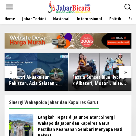
L
e
w
Home
Jabar Terkini
Nasional
Internasional
Politik
Sen
a
t
i
k
e
k
o
n
t
e
«
»
n
dustri Akuakultur
Fazzio Sunset Blue Hybrid
GEBRA
kistan, Asia Selatan
x Alkateri, Motor Limited
SUKAW
ngga Timur Tengah
Edition Buat Nyempurnain
2026 T
rsiap Terapkan Solusi
Look Retro-Future Lo
DISIPL
rlengkap dari Indonesia
KEPAN
Sinergi Wakapolda Jabar dan Kapolres Garut
Langkah Tegas di Jalur Selatan: Sinergi
Wakapolda Jabar dan Kapolres Garut
Pastikan Keamanan Sembari Menyapa Hati
Rakyat