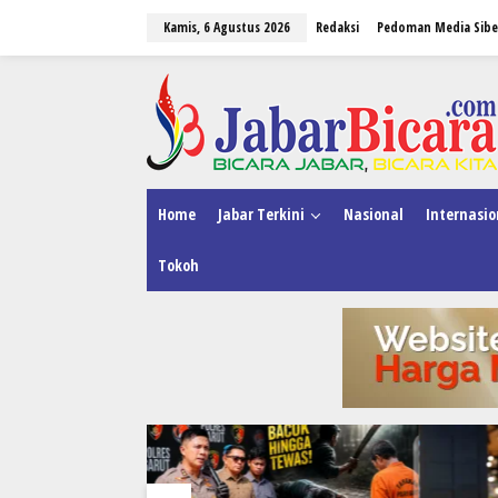
L
Kamis, 6 Agustus 2026
Redaksi
Pedoman Media Sibe
e
w
a
tutup
t
i
k
e
k
o
n
Home
Jabar Terkini
Nasional
Internasio
t
e
Tokoh
n