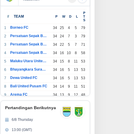
rtamina Foundation Bekali
SUCOFINDO Perkuat Ekosistem
P
bih dari 500 Calon Awardee
Perkeretaapian Nasional di
#
TEAM
P
W
D
L
T
S
easiswa Sobat Bumi Hadapi
RailwayTech Indonesia 2026
ahap Wawancara
Borneo FC
1
34
25
4
5
79
Persatuan Sepak Bola Indonesia Bandung
2
34
24
7
3
79
Persatuan Sepak Bola Indonesia Jakarta
3
34
22
5
7
71
Persatuan Sepak Bola Surabaya
4
34
16
10
8
58
Maluku Utara United FC
5
34
15
8
11
53
Bhayangkara Surabaya United
6
34
16
5
13
53
Dewa United FC
7
34
16
5
13
53
Bali United Pusam FC
8
34
14
9
11
51
Arema FC
9
34
13
9
12
48
1
Persatuan Sepak Bola Indonesia Tangerang
34
13
6
15
45
0
Pertandingan Berikutnya
1
PSIM Yogyakarta
34
11
12
11
45
1
6/8 Thursday
1
Persatuan Sepakbola Indonesia Kediri
34
11
6
17
39
13:00 (GMT)
2