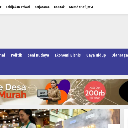
r
Kebijakan Privasi
Kerjasama
Kontak
Member of JMSI
nal
Politik
Seni Budaya
Ekonomi Bisnis
Gaya Hidup
Olahraga