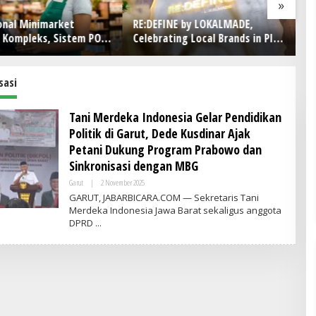
»
NE by LOKALMADE,
ConnectX Rayakan Setahun
Pe
ing Local Brands in PIK
Perjalanan Bangun Ekosistem
Le
Lewat Founder dan Builder
B
Summit 2026
T
sasi
Tani Merdeka Indonesia Gelar Pendidikan
Politik di Garut, Dede Kusdinar Ajak
Petani Dukung Program Prabowo dan
Sinkronisasi dengan MBG
Garut
|
2 November 2025
O
L
GARUT, JABARBICARA.COM — Sekretaris Tani
E
Merdeka Indonesia Jawa Barat sekaligus anggota
H
DPRD
A
D
M
I
N